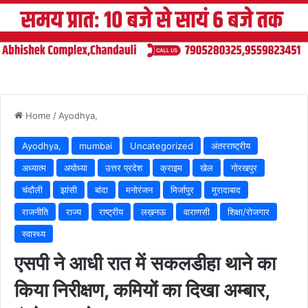
Home
/
Ayodhya,
Ayodhya,
mumbai
Uncategorized
अंतरराष्ट्रीय
अध्यात्म
अयोध्या
उत्तर प्रदेश
क्राइम
खेल
गोरखपुर
चंदौली
झांसी
बांदा
मनोरंजन
मिर्जापुर
मुरादाबाद
राजनीति
राज्य
राष्ट्रीय
लख़नऊ
वाराणसी
शिक्षा/रोजगार
स्वास्थ्य
एसपी ने आधी रात में सकलडीहा थाने का
किया निरीक्षण, कमियों का दिखा अम्बार,