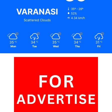
VARANASI
35º - 28º
52%
4.34 km/h
Scattered Clouds
35
34
35
34
31
℃
℃
℃
℃
℃
Mon
Tue
Wed
Thu
Fri