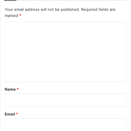
Your email address will not be published.
Required fields are
marked
*
C
o
m
m
e
n
t
*
Name
*
Email
*