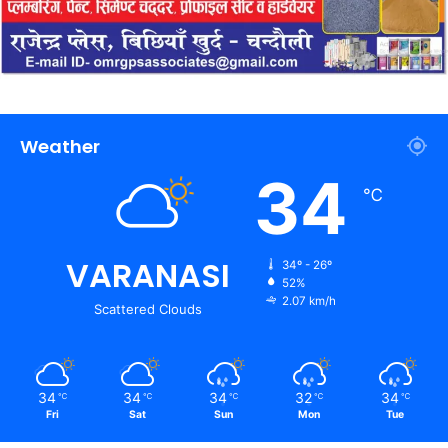
Weather
34
℃
VARANASI
34º - 26º
52%
2.07 km/h
Scattered Clouds
34
34
34
32
34
℃
℃
℃
℃
℃
Fri
Sat
Sun
Mon
Tue