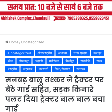
Home
/
Uncategorized
Uncategorized
अंतरराष्ट्रीय
अध्यात्म
उत्तर प्रदेश
क्राइम
खेल
गोरखपुर
चंदौली
मनोरंजन
मिर्जापुर
राजनीति
राज्य
राष्ट्रीय
लख़नऊ
वाराणसी
शिक्षा/रोजगार
स्वास्थ्य
मनबढ़ बालू तश्कर ने ट्रैक्टर पर
बैठे गार्ड सहित, सड़क किनारे
पलट दिया ट्रैक्टर बाल बाल बचा
गार्ड