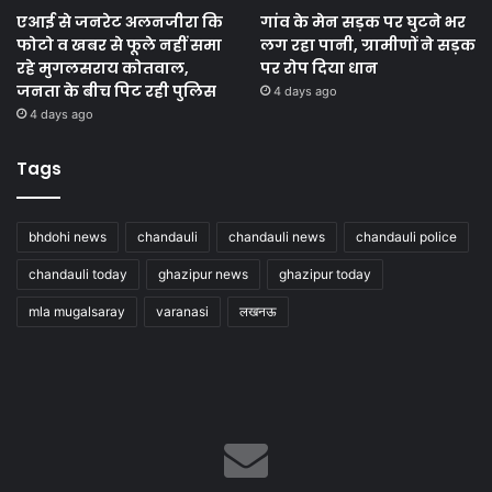
एआई से जनरेट अलनजीरा कि
गांव के मेन सड़क पर घुटने भर
फोटो व खबर से फूले नहीं समा
लग रहा पानी, ग्रामीणों ने सड़क
रहे मुगलसराय कोतवाल,
पर रोप दिया धान
जनता के बीच पिट रही पुलिस
4 days ago
4 days ago
Tags
bhdohi news
chandauli
chandauli news
chandauli police
chandauli today
ghazipur news
ghazipur today
mla mugalsaray
varanasi
लखनऊ