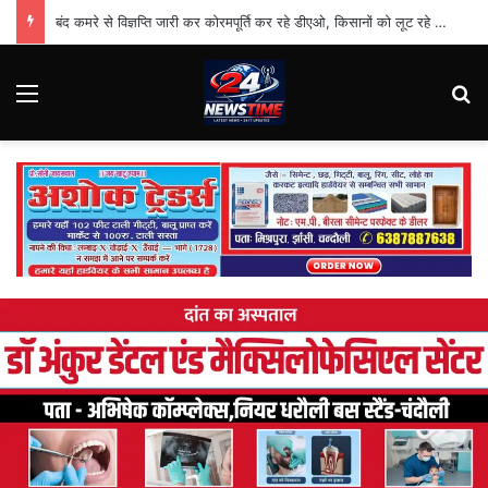
बंद कमरे से विज्ञप्ति जारी कर कोरमपूर्ति कर रहे डीएओ, किसानों को लूट रहे निजी दुकानदार
Menu
Se