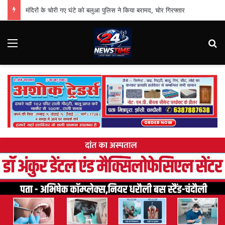
मंदिरों के चोरी गए घंटे को बलुआ पुलिस ने किया बरामद, चोर गिरफ्तार
Menu
Se