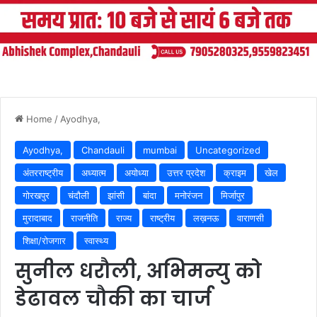
Home
/
Ayodhya,
Ayodhya,
Chandauli
mumbai
Uncategorized
अंतरराष्ट्रीय
अध्यात्म
अयोध्या
उत्तर प्रदेश
क्राइम
खेल
गोरखपुर
चंदौली
झांसी
बांदा
मनोरंजन
मिर्जापुर
मुरादाबाद
राजनीति
राज्य
राष्ट्रीय
लख़नऊ
वाराणसी
शिक्षा/रोजगार
स्वास्थ्य
सुनील धरौली, अभिमन्यु को
डेढावल चौकी का चार्ज