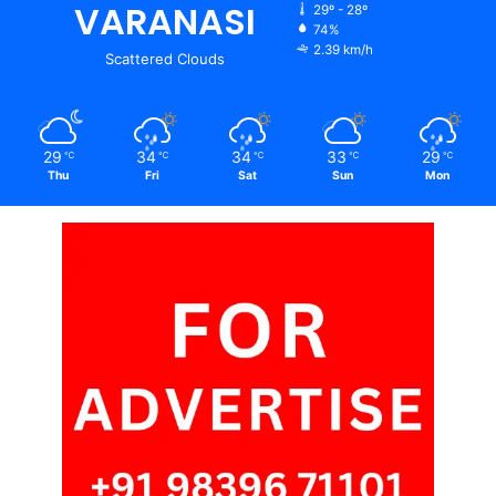
VARANASI
29º - 28º
74%
2.39 km/h
Scattered Clouds
29
34
34
33
29
℃
℃
℃
℃
℃
Thu
Fri
Sat
Sun
Mon