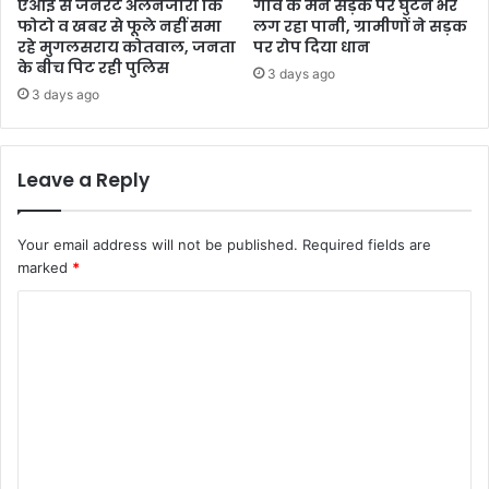
एआई से जनरेट अलनजीरा कि
गांव के मेन सड़क पर घुटने भर
फोटो व खबर से फूले नहीं समा
लग रहा पानी, ग्रामीणों ने सड़क
रहे मुगलसराय कोतवाल, जनता
पर रोप दिया धान
के बीच पिट रही पुलिस
3 days ago
3 days ago
Leave a Reply
Your email address will not be published.
Required fields are
marked
*
C
o
m
m
e
n