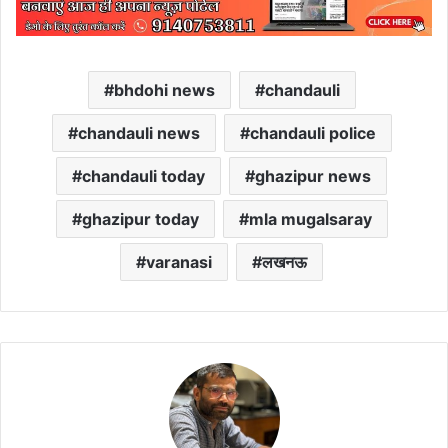
bhdohi news
chandauli
chandauli news
chandauli police
chandauli today
ghazipur news
ghazipur today
mla mugalsaray
varanasi
लखनऊ