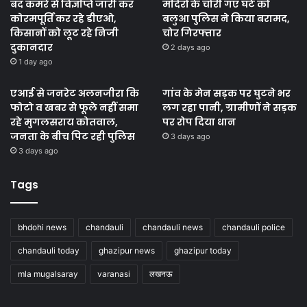
बंद कमरे से विज्ञप्ति जारी कर
मंदिरों के चोरी गए घंटे को
कोरमपूर्ति कर रहे डीएओ,
बलुआ पुलिस ने किया बरामद,
किसानों को लूट रहे निजी
चोर गिरफ्तार
दुकानदार
2 days ago
1 day ago
एआई से जनरेट अलनजीरा कि
गांव के मेन सड़क पर घुटने भर
फोटो व खबर से फूले नहीं समा
लग रहा पानी, ग्रामीणों ने सड़क
रहे मुगलसराय कोतवाल,
पर रोप दिया धान
जनता के बीच पिट रही पुलिस
3 days ago
3 days ago
Tags
bhdohi news
chandauli
chandauli news
chandauli police
chandauli today
ghazipur news
ghazipur today
mla mugalsaray
varanasi
लखनऊ