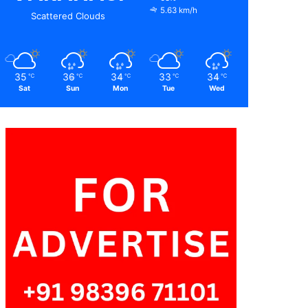
5.63 km/h
Scattered Clouds
35
36
34
33
34
℃
℃
℃
℃
℃
Sat
Sun
Mon
Tue
Wed