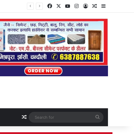
Facebook
X
YouTube
Instagram
Log In
Random Article
Sidebar
Random Article
Search
for