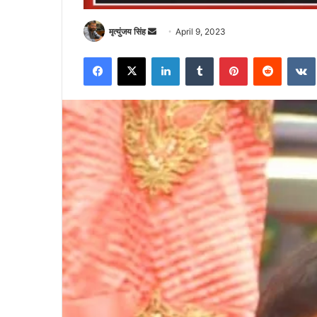
Send
मृत्युंजय सिंह
April 9, 2023
an
Facebook
X
LinkedIn
Tumblr
Pinterest
Reddit
email