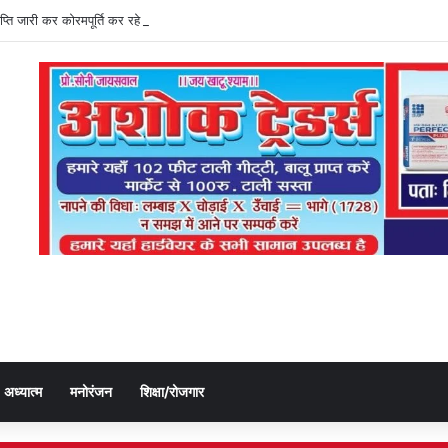
्ञप्ति जारी कर कोरमपूर्ति कर रहे डीएओ, किसानों को लूट रहे निजी दुकानदार
अध्यात्म
मनोरंजन
शिक्षा/रोजगार