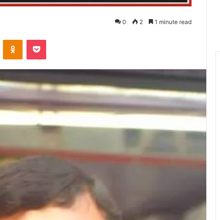
0
2
1 minute read
VKontakte
Odnoklassniki
Pocket