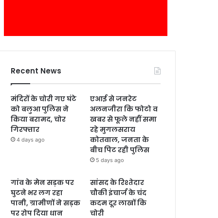
Recent News
मंदिरों के चोरी गए घंटे
एआई से जनरेट
को बलुआ पुलिस ने
अलनजीरा कि फोटो व
किया बरामद, चोर
खबर से फूले नहीं समा
गिरफ्तार
रहे मुगलसराय
कोतवाल, जनता के
4 days ago
बीच पिट रही पुलिस
5 days ago
गांव के मेन सड़क पर
सांसद के रिश्तेदार
घुटने भर लग रहा
चौकी इंचार्ज के चंद
पानी, ग्रामीणों ने सड़क
कदम दूर लाखों कि
पर रोप दिया धान
चोरी