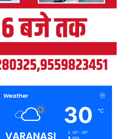
Weather
30
℃
VARANASI
35º - 28º
68%