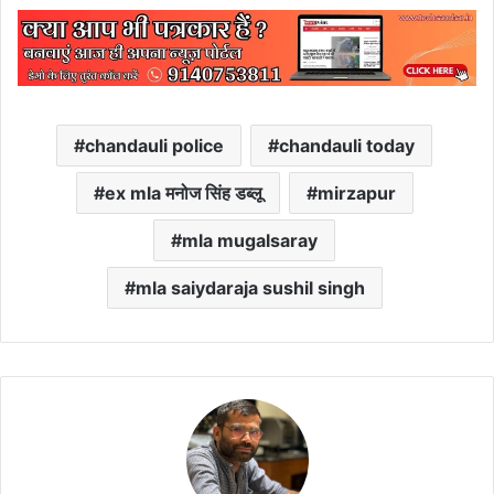
chandauli police
chandauli today
ex mla मनोज सिंह डब्लू
mirzapur
mla mugalsaray
mla saiydaraja sushil singh