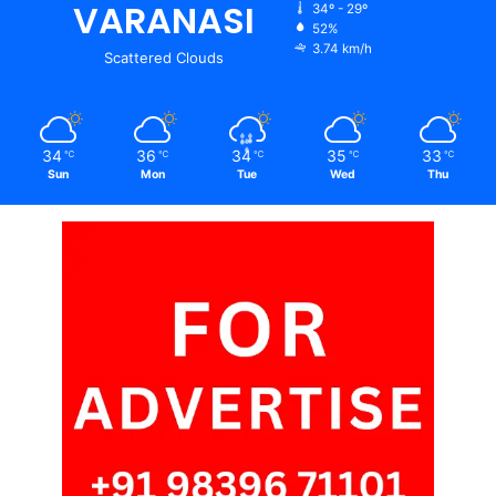
VARANASI
34º - 29º
52%
3.74 km/h
Scattered Clouds
34
36
34
35
33
℃
℃
℃
℃
℃
Sun
Mon
Tue
Wed
Thu