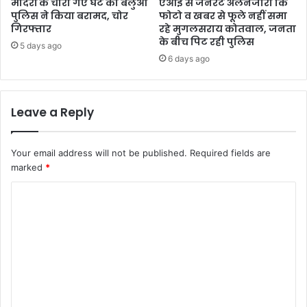
मंदिरों के चोरी गए घंटे को बलुआ
एआई से जनरेट अलनजीरा कि
पुलिस ने किया बरामद, चोर
फोटो व खबर से फूले नहीं समा
गिरफ्तार
रहे मुगलसराय कोतवाल, जनता
के बीच पिट रही पुलिस
5 days ago
6 days ago
Leave a Reply
Your email address will not be published.
Required fields are
marked
*
C
o
m
m
e
n