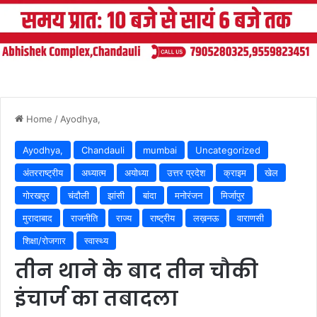
Home
/
Ayodhya,
Ayodhya,
Chandauli
mumbai
Uncategorized
अंतरराष्ट्रीय
अध्यात्म
अयोध्या
उत्तर प्रदेश
क्राइम
खेल
गोरखपुर
चंदौली
झांसी
बांदा
मनोरंजन
मिर्जापुर
मुरादाबाद
राजनीति
राज्य
राष्ट्रीय
लख़नऊ
वाराणसी
शिक्षा/रोजगार
स्वास्थ्य
तीन थाने के बाद तीन चौकी
इंचार्ज का तबादला