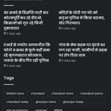
बंद कमरे से विज्ञप्ति जारी कर
मंदिरों के चोरी गए घंटे को
कोरमपूर्ति कर रहे डीएओ,
बलुआ पुलिस ने किया बरामद,
किसानों को लूट रहे निजी
चोर गिरफ्तार
दुकानदार
3 days ago
2 days ago
एआई से जनरेट अलनजीरा कि
गांव के मेन सड़क पर घुटने भर
फोटो व खबर से फूले नहीं समा
लग रहा पानी, ग्रामीणों ने सड़क
रहे मुगलसराय कोतवाल,
पर रोप दिया धान
जनता के बीच पिट रही पुलिस
5 days ago
4 days ago
Tags
bhdohi news
chandauli
chandauli news
chandauli police
chandauli today
ghazipur news
ghazipur today
mla mugalsaray
varanasi
लखनऊ