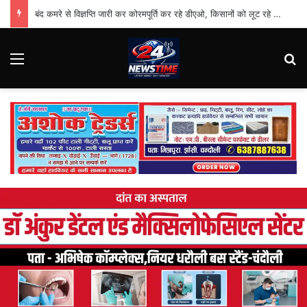
बंद कमरे से विज्ञप्ति जारी कर कोरमपूर्ति कर रहे डीएओ, किसानों को लूट रहे निजी दुकानदार
Menu
Se