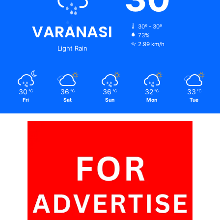
VARANASI
30º - 30º
73%
2.99 km/h
Light Rain
30
36
36
32
33
℃
℃
℃
℃
℃
Fri
Sat
Sun
Mon
Tue