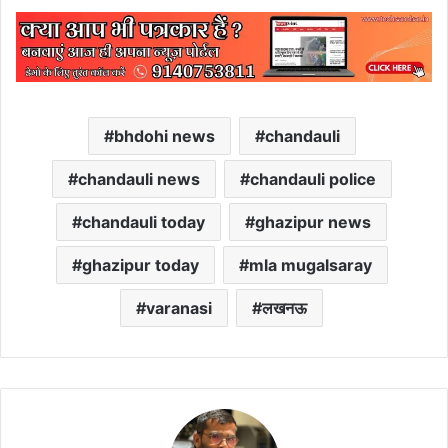
bhdohi news
chandauli
chandauli news
chandauli police
chandauli today
ghazipur news
ghazipur today
mla mugalsaray
varanasi
लखनऊ