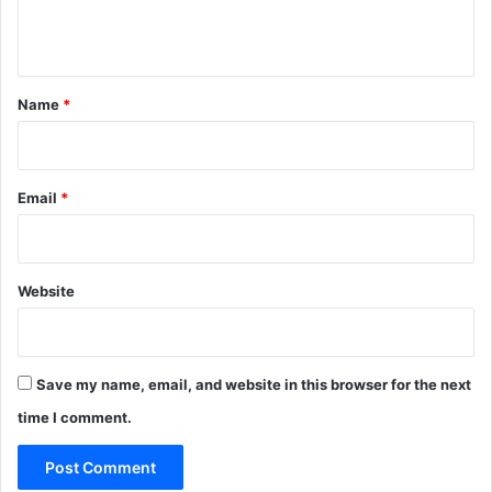
n
t
*
Name
*
Email
*
Website
Save my name, email, and website in this browser for the next
time I comment.