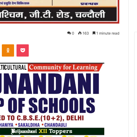
0
163
1 minute read
VKontakte
Odnoklassniki
Pocket