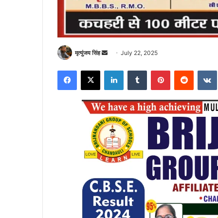
Send
मृत्युंजय सिंह
July 22, 2025
an
Facebook
X
LinkedIn
Tumblr
Pinterest
Reddit
email