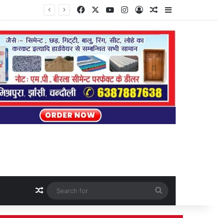
Facebook
X
YouTube
Instagram
Log In
Random Article
Sidebar
Random Article
Search
for