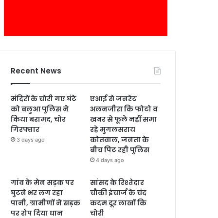
Recent News
मंदिरों के चोरी गए घंटे
एआई से जनरेट
को बलुआ पुलिस ने
अलनजीरा कि फोटो व
किया बरामद, चोर
खबर से फूले नहीं समा
गिरफ्तार
रहे मुगलसराय
कोतवाल, जनता के
3 days ago
बीच पिट रही पुलिस
4 days ago
गांव के मेन सड़क पर
सांसद के रिश्तेदार
घुटने भर लग रहा
चौकी इंचार्ज के चंद
पानी, ग्रामीणों ने सड़क
कदम दूर लाखों कि
पर रोप दिया धान
चोरी