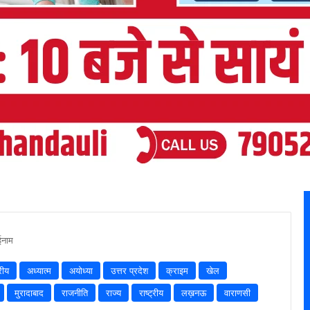
ईनाम
रीय
अध्यात्म
अयोध्या
उत्तर प्रदेश
क्राइम
खेल
मुरादाबाद
राजनीति
राज्य
राष्ट्रीय
लख़नऊ
वाराणसी