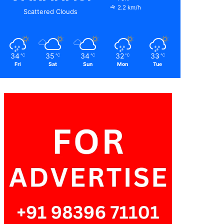
2.2 km/h
Scattered Clouds
34
35
34
32
33
℃
℃
℃
℃
℃
Fri
Sat
Sun
Mon
Tue