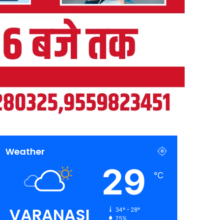
Weather
29
℃
VARANASI
34º - 28º
75%