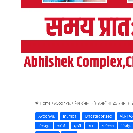
Home
/
Ayodhya,
/
जिम संचालक के हत्यारों पर 25 हजार का 
Ayodhya,
mumbai
Uncategorized
अंतरराष्ट्
गोरखपुर
चंदौली
झांसी
बांदा
मनोरंजन
मिर्जापुर