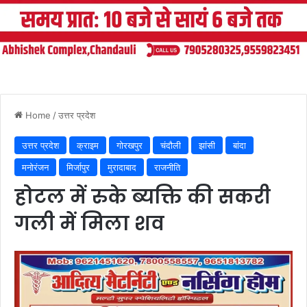
Home
/
उत्तर प्रदेश
उत्तर प्रदेश
क्राइम
गोरखपुर
चंदौली
झांसी
बांदा
मनोरंजन
मिर्जापुर
मुरादाबाद
राजनीति
होटल में रुके ब्यक्ति की सकरी
गली में मिला शव