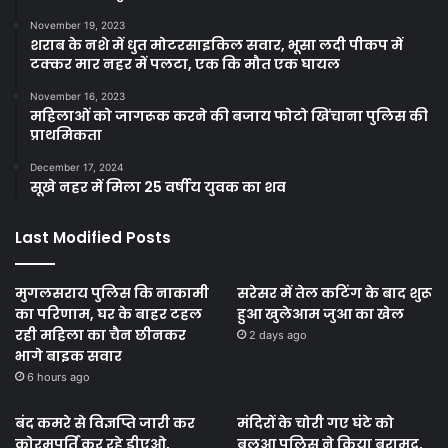
November 19, 2023
शराब के नशे में धुत मोटरसाइकिल सवार, भूसा लदी पीकप में
टक्कर मार नहर में पलटा, एक कि मौत एक घायल
November 16, 2023
महिलाओं को जागरूक करने की बजाय फोटो खिंचाना पुलिस की
प्राथमिकता
December 17, 2024
सूखे नहर में मिला 25 वर्षीय युवक का शव
Last Modified Posts
मुगलसराय पुलिस कि नाकामी
सरेसर में तेल कटिंग के बाद शुरू
का परिणाम, घर के बाहर टहल
हुआ खुलेआम जुआ का खेल
रही महिला का चैन छीनकर
2 days ago
भागे बाइक सवार
6 hours ago
बंद कमरे से विज्ञप्ति जारी कर
मंदिरों के चोरी गए घंटे को
कोरमपूर्ति कर रहे डीएओ,
बलुआ पुलिस ने किया बरामद,