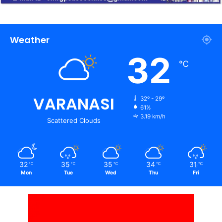
Weather
32
℃
VARANASI
32º - 29º
61%
3.19 km/h
Scattered Clouds
32
35
35
34
31
℃
℃
℃
℃
℃
Mon
Tue
Wed
Thu
Fri