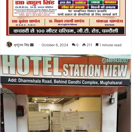
Send
मृत्युंजय सिंह
October 6, 2024
0
211
1 minute read
an
email