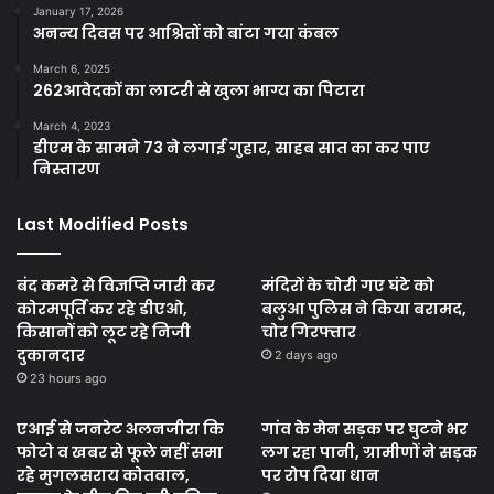
January 17, 2026
अनन्य दिवस पर आश्रितों को बांटा गया कंबल
March 6, 2025
262आवेदकों का लाटरी से खुला भाग्य का पिटारा
March 4, 2023
डीएम के सामने 73 ने लगाई गुहार, साहब सात का कर पाए
निस्तारण
Last Modified Posts
बंद कमरे से विज्ञप्ति जारी कर
मंदिरों के चोरी गए घंटे को
कोरमपूर्ति कर रहे डीएओ,
बलुआ पुलिस ने किया बरामद,
किसानों को लूट रहे निजी
चोर गिरफ्तार
दुकानदार
2 days ago
23 hours ago
एआई से जनरेट अलनजीरा कि
गांव के मेन सड़क पर घुटने भर
फोटो व खबर से फूले नहीं समा
लग रहा पानी, ग्रामीणों ने सड़क
रहे मुगलसराय कोतवाल,
पर रोप दिया धान