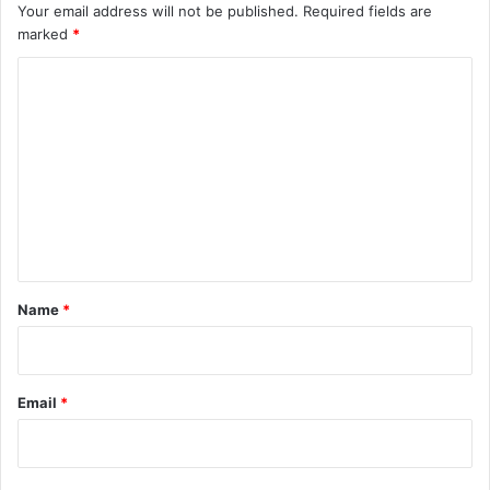
Your email address will not be published.
Required fields are
marked
*
C
o
m
m
e
n
t
*
Name
*
Email
*