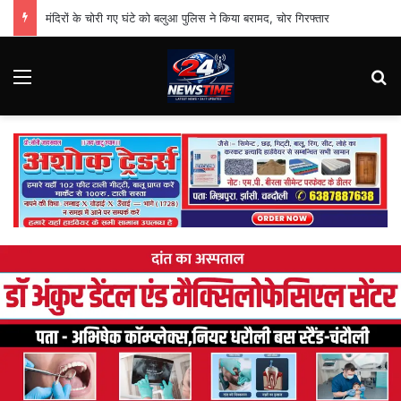
मंदिरों के चोरी गए घंटे को बलुआ पुलिस ने किया बरामद, चोर गिरफ्तार
Menu
Se