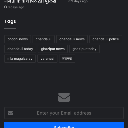
जनता के बीच पिट रही पुलिस
3 days ago
3 days ago
Tags
bhdohi news
chandauli
chandauli news
chandauli police
chandauli today
ghazipur news
ghazipur today
mla mugalsaray
varanasi
लखनऊ
Enter
your
Email
address