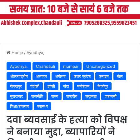
Home
/
Ayodhya,
Ayodhya,
Chandauli
mumbai
Uncategorized
अंतरराष्ट्रीय
अध्यात्म
अयोध्या
उत्तर प्रदेश
क्राइम
खेल
गोरखपुर
चंदौली
झांसी
बांदा
मनोरंजन
मिर्जापुर
मुरादाबाद
राजनीति
राज्य
राष्ट्रीय
लख़नऊ
वाराणसी
शिक्षा/रोजगार
स्वास्थ्य
दवा ब्यवसाई के हत्या को विपक्ष
ने बनाया मुद्दा, ब्यापारियों ने