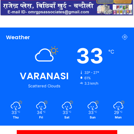
Weather
33
℃
VARANASI
33º - 27º
61%
3.3 km/h
Scattered Clouds
33
34
33
33
29
℃
℃
℃
℃
℃
Thu
Fri
Sat
Sun
Mon