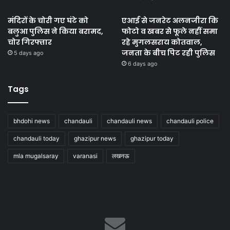
मंदिरों के चोरी गए घंटे को
एआई से जनरेट अलनजीरा कि
बलुआ पुलिस ने किया बरामद,
फोटो व खबर से फूले नहीं समा
चोर गिरफ्तार
रहे मुगलसराय कोतवाल,
जनता के बीच पिट रही पुलिस
5 days ago
6 days ago
Tags
bhdohi news
chandauli
chandauli news
chandauli police
chandauli today
ghazipur news
ghazipur today
mla mugalsaray
varanasi
लखनऊ