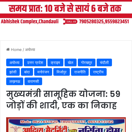
Home
/
अयोध्या
अयोध्या
उत्तर प्रदेश
क्राइम
खेल
गोरखपुर
चंदौली
झांसी
बांदा
मनोरंजन
मिर्जापुर
राजनीति
राष्ट्रीय
लख़नऊ
वाराणसी
मुख्यमंत्री सामूहिक योजना: 59
जोड़ों की शादी, एक का निकाह