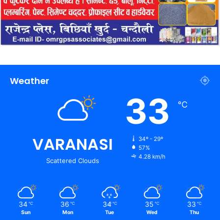
Weather
33
℃
VARANASI
34º - 29º
57%
4.28 km/h
Scattered Clouds
34
36
34
35
33
℃
℃
℃
℃
℃
Sun
Mon
Tue
Wed
Thu