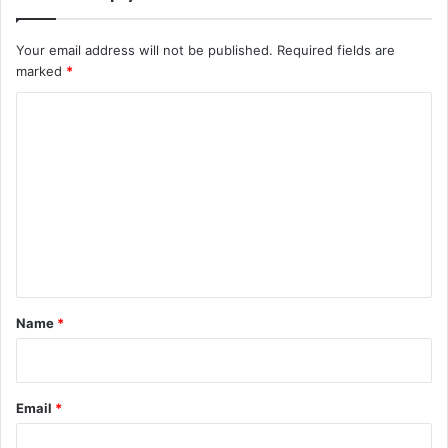
Your email address will not be published.
Required fields are
marked
*
C
o
m
m
e
n
t
*
Name
*
Email
*