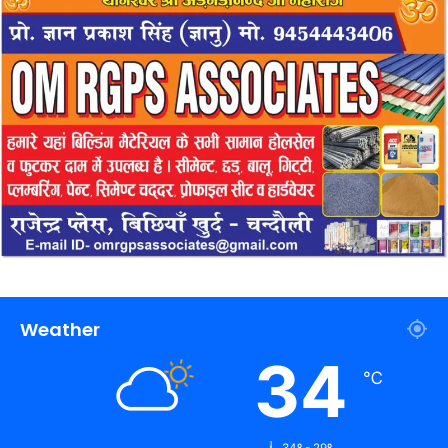
Weather
34
℃
34º - 29º