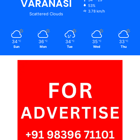
VARANASI
53%
3.78 km/h
Scattered Clouds
34
36
34
35
33
℃
℃
℃
℃
℃
Sun
Mon
Tue
Wed
Thu