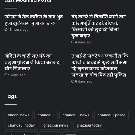
Last Modified Posts
सरेसर में तेल कटिंग के बाद शुरू
बंद कमरे से विज्ञप्ति जारी कर
हुआ खुलेआम जुआ का खेल
कोरमपूर्ति कर रहे डीएओ,
किसानों को लूट रहे निजी
16 hours ago
दुकानदार
4 days ago
मंदिरों के चोरी गए घंटे को
एआई से जनरेट अलनजीरा कि
बलुआ पुलिस ने किया बरामद,
फोटो व खबर से फूले नहीं समा
चोर गिरफ्तार
रहे मुगलसराय कोतवाल,
जनता के बीच पिट रही पुलिस
5 days ago
6 days ago
Tags
bhdohi news
chandauli
chandauli news
chandauli police
chandauli today
ghazipur news
ghazipur today