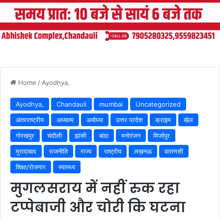
Home
/
Ayodhya,
Ayodhya,
Chandauli
mumbai
Uncategorized
अंतरराष्ट्रीय
अध्यात्म
अयोध्या
उत्तर प्रदेश
क्राइम
खेल
गोरखपुर
चंदौली
झांसी
बांदा
मनोरंजन
मिर्जापुर
मुरादाबाद
राजनीति
राज्य
राष्ट्रीय
लख़नऊ
वाराणसी
शिक्षा/रोजगार
स्वास्थ्य
मुगलसराय में नहीं रुक रहा
टप्पेबाजी और चोरी कि घटना