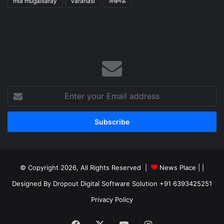
mla mugalsaray
varanasi
लखनऊ
Enter
your
Email
address
© Copyright 2026, All Rights Reserved |
News Place |
|
Designed By Dropout Digital Software Solution +91 6393425251
Privacy Policy
Facebook
X
YouTube
Instagram