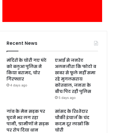
Recent News
मंदिरों के चोरी गए घंटे
एआई से जनरेट
को बलुआ पुलिस ने
अलनजीरा कि फोटो व
किया बरामद, चोर
खबर से फूले नहीं समा
गिरफ्तार
रहे मुगलसराय
कोतवाल, जनता के
4 days ago
बीच पिट रही पुलिस
5 days ago
गांव के मेन सड़क पर
सांसद के रिश्तेदार
घुटने भर लग रहा
चौकी इंचार्ज के चंद
पानी, ग्रामीणों ने सड़क
कदम दूर लाखों कि
पर रोप दिया धान
चोरी