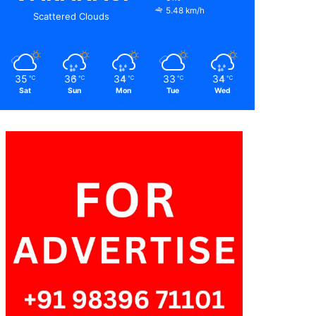
5.48 km/h
Scattered Clouds
35
36
34
33
34
℃
℃
℃
℃
℃
Sat
Sun
Mon
Tue
Wed