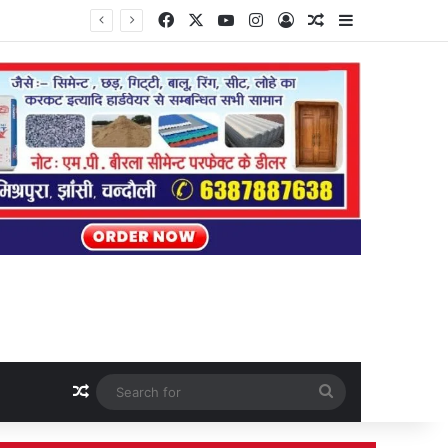
Facebook
X
YouTube
Instagram
Log In
Random Article
Sidebar
Random Article
Search
for