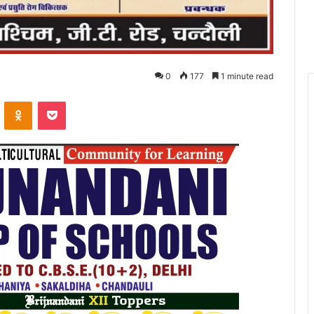
0
177
1 minute read
VKontakte
Odnoklassniki
Pocket