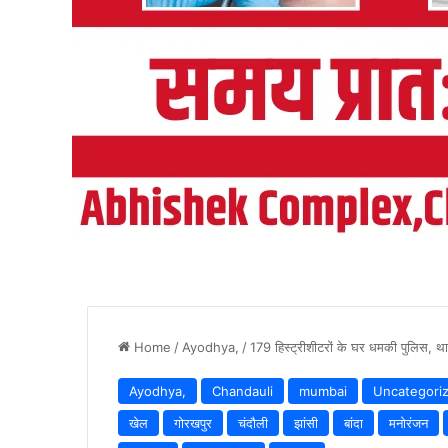
Home
/
Ayodhya,
/
179 हिस्ट्रीशीटरों के घर धमकी पुलिस, था
Ayodhya,
Chandauli
mumbai
Uncategori
खेल
गोरखपुर
चंदौली
झांसी
बांदा
मनोरंजन