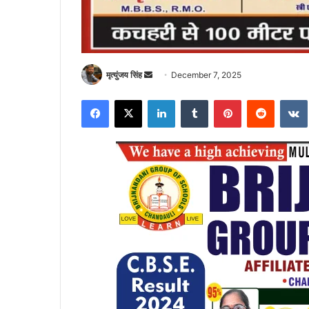
Send
मृत्युंजय सिंह
December 7, 2025
an
Facebook
X
LinkedIn
Tumblr
Pinterest
Reddit
email