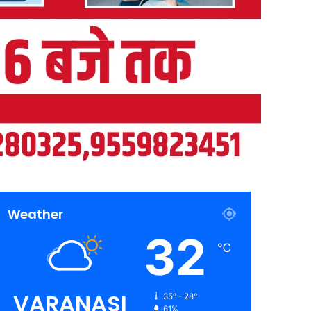
Weather
32
℃
VARANASI
35º - 28º
61%