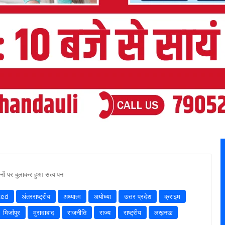
नों पर बुलाकर हुआ सत्यापन
zed
अंतरराष्ट्रीय
अध्यात्म
अयोध्या
उत्तर प्रदेश
क्राइम
मिर्जापुर
मुरादाबाद
राजनीति
राज्य
राष्ट्रीय
लख़नऊ