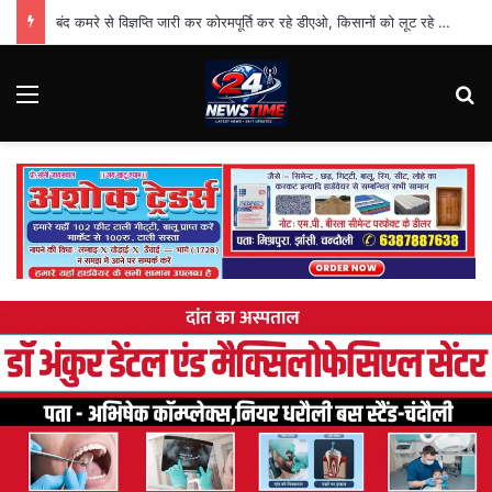
बंद कमरे से विज्ञप्ति जारी कर कोरमपूर्ति कर रहे डीएओ, किसानों को लूट रहे निजी दुकानदार
Menu
Se