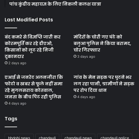
पांच कुंडीय महायज्ञ के लिए निकली कलश यात्रा
Last Modified Posts
बंद कमरे से विज्ञप्ति जारी कर
मंदिरों के चोरी गए घंटे को
कोरमपूर्ति कर रहे डीएओ,
बलुआ पुलिस ने किया बरामद,
किसानों को लूट रहे निजी
चोर गिरफ्तार
दुकानदार
3 days ago
2 days ago
एआई से जनरेट अलनजीरा कि
गांव के मेन सड़क पर घुटने भर
फोटो व खबर से फूले नहीं समा
लग रहा पानी, ग्रामीणों ने सड़क
रहे मुगलसराय कोतवाल,
पर रोप दिया धान
जनता के बीच पिट रही पुलिस
4 days ago
4 days ago
Tags
bhdohi news
chandauli
chandauli news
chandauli police