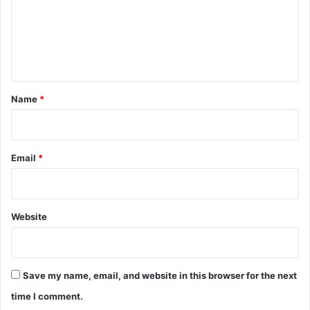
m
e
n
t
*
Name
*
Email
*
Website
Save my name, email, and website in this browser for the next
time I comment.