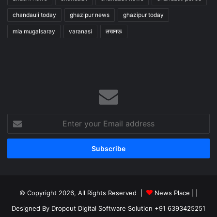
chandauli today
ghazipur news
ghazipur today
mla mugalsaray
varanasi
लखनऊ
Enter
your
Email
address
© Copyright 2026, All Rights Reserved |
News Place |
|
Designed By Dropout Digital Software Solution +91 6393425251