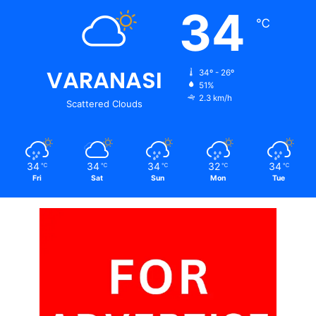
34
℃
VARANASI
34º - 26º
51%
2.3 km/h
Scattered Clouds
34
34
34
32
34
℃
℃
℃
℃
℃
Fri
Sat
Sun
Mon
Tue