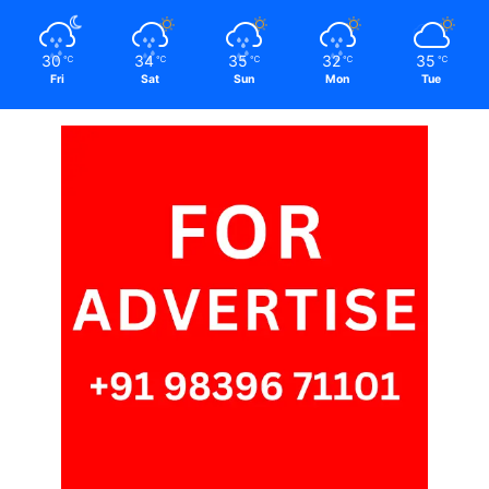
30
34
35
32
35
℃
℃
℃
℃
℃
Fri
Sat
Sun
Mon
Tue