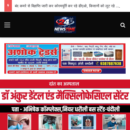
बंद कमरे से विज्ञप्ति जारी कर कोरमपूर्ति कर रहे डीएओ, किसानों को लूट रहे निजी दुकानदार
Menu
Se