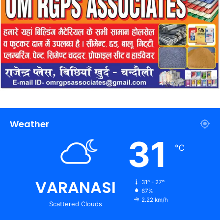
Weather
31
℃
VARANASI
31º - 27º
67%
2.22 km/h
Scattered Clouds