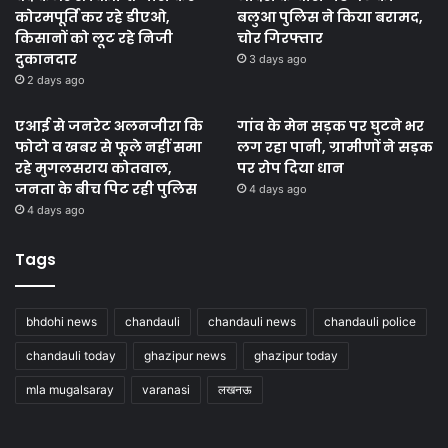
कोरमपूर्ति कर रहे डीएओ,
बलुआ पुलिस ने किया बरामद,
किसानों को लूट रहे निजी
चोर गिरफ्तार
दुकानदार
3 days ago
2 days ago
एआई से जनरेट अलनजीरा कि
गांव के मेन सड़क पर घुटने भर
फोटो व खबर से फूले नहीं समा
लग रहा पानी, ग्रामीणों ने सड़क
रहे मुगलसराय कोतवाल,
पर रोप दिया धान
जनता के बीच पिट रही पुलिस
4 days ago
4 days ago
Tags
bhdohi news
chandauli
chandauli news
chandauli police
chandauli today
ghazipur news
ghazipur today
mla mugalsaray
varanasi
लखनऊ