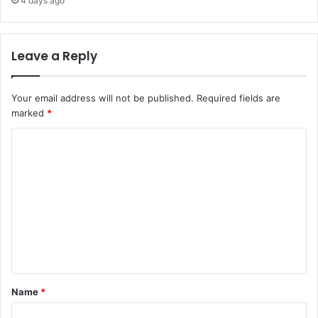
4 days ago
Leave a Reply
Your email address will not be published.
Required fields are
marked
*
C
o
m
m
e
n
t
*
Name
*