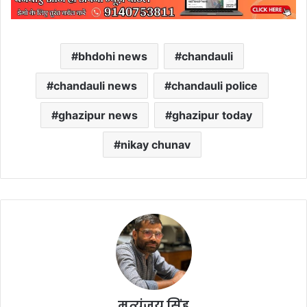
bhdohi news
chandauli
chandauli news
chandauli police
ghazipur news
ghazipur today
nikay chunav
मृत्युंजय सिंह