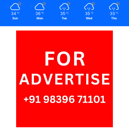
34
36
35
35
33
℃
℃
℃
℃
℃
Sun
Mon
Tue
Wed
Thu