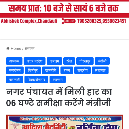
Home
/
अध्यात्म
अध्यात्म
उत्तर प्रदेश
क्राइम
खेल
गोरखपुर
चंदौली
मनोरंजन
मिर्जापुर
राजनीति
राज्य
राष्ट्रीय
लख़नऊ
वाराणसी
शिक्षा/रोजगार
स्वास्थ्य
नगर पंचायत में मिली हार का
06 घण्टे समीक्षा करेंगे मंत्रीजी