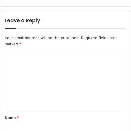
Leave a Reply
Your email address will not be published.
Required fields are
marked
*
C
o
m
m
e
n
t
*
Name
*