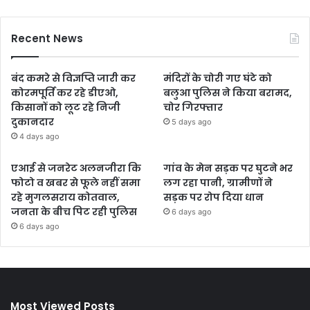
Recent News
बंद कमरे से विज्ञप्ति जारी कर
मंदिरों के चोरी गए घंटे को
कोरमपूर्ति कर रहे डीएओ,
बलुआ पुलिस ने किया बरामद,
किसानों को लूट रहे निजी
चोर गिरफ्तार
दुकानदार
5 days ago
4 days ago
एआई से जनरेट अलनजीरा कि
गांव के मेन सड़क पर घुटने भर
फोटो व खबर से फूले नहीं समा
लग रहा पानी, ग्रामीणों ने
रहे मुगलसराय कोतवाल,
सड़क पर रोप दिया धान
जनता के बीच पिट रही पुलिस
6 days ago
6 days ago
Most Viewed Posts