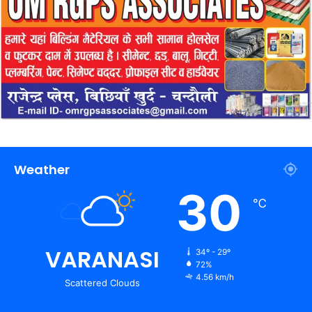
Weather
30
℃
VARANASI
34º - 29º
72%
4.56 km/h
Scattered Clouds