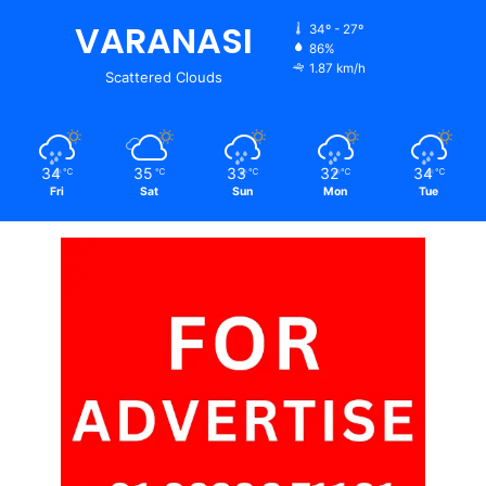
VARANASI
34º - 27º
86%
1.87 km/h
Scattered Clouds
34
35
33
32
34
℃
℃
℃
℃
℃
Fri
Sat
Sun
Mon
Tue