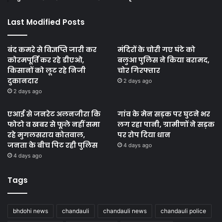
Last Modified Posts
बंद कमरे से विज्ञप्ति जारी कर
मंदिरों के चोरी गए घंटे को
कोरमपूर्ति कर रहे डीएओ,
बलुआ पुलिस ने किया बरामद,
किसानों को लूट रहे निजी
चोर गिरफ्तार
दुकानदार
2 days ago
2 days ago
एआई से जनरेट अलनजीरा कि
गांव के मेन सड़क पर घुटने भर
फोटो व खबर से फूले नहीं समा
लग रहा पानी, ग्रामीणों ने सड़क
रहे मुगलसराय कोतवाल,
पर रोप दिया धान
जनता के बीच पिट रही पुलिस
4 days ago
4 days ago
Tags
bhdohi news
chandauli
chandauli news
chandauli police