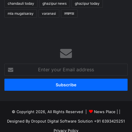
chandauli today
ghazipur news
ghazipur today
mla mugalsaray
varanasi
लखनऊ
Enter
your
Email
address
© Copyright 2026, All Rights Reserved |
News Place |
|
Designed By Dropout Digital Software Solution +91 6393425251
Privacy Policy