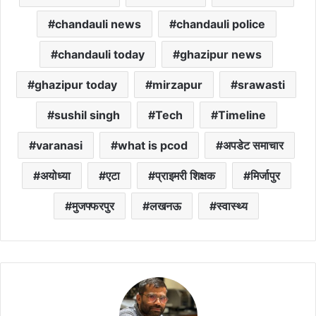
chandauli news
chandauli police
chandauli today
ghazipur news
ghazipur today
mirzapur
srawasti
sushil singh
Tech
Timeline
varanasi
what is pcod
अपडेट समाचार
अयोध्या
एटा
प्राइमरी शिक्षक
मिर्जापुर
मुजफ्फरपुर
लखनऊ
स्वास्थ्य