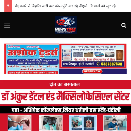
बंद कमरे से विज्ञप्ति जारी कर कोरमपूर्ति कर रहे डीएओ, किसानों को लूट रहे निजी दुकानदार
Menu
Se