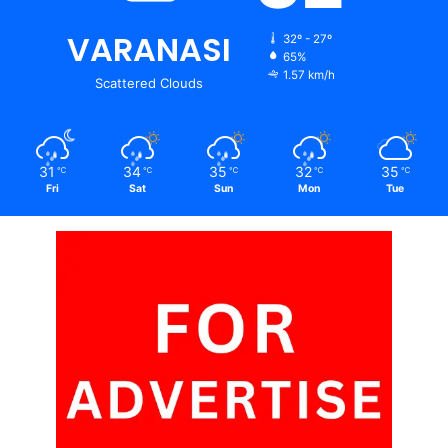
VARANASI
32º - 27º
65%
1.57 km/h
Scattered Clouds
31
34
35
32
35
℃
℃
℃
℃
℃
Fri
Sat
Sun
Mon
Tue