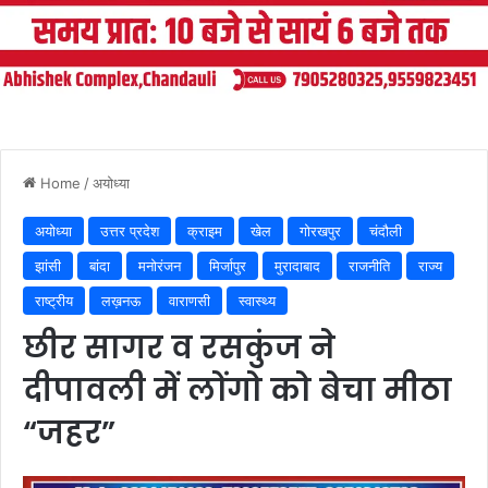
Home
/
अयोध्या
अयोध्या
उत्तर प्रदेश
क्राइम
खेल
गोरखपुर
चंदौली
झांसी
बांदा
मनोरंजन
मिर्जापुर
मुरादाबाद
राजनीति
राज्य
राष्ट्रीय
लख़नऊ
वाराणसी
स्वास्थ्य
छीर सागर व रसकुंज ने
दीपावली में लोंगो को बेचा मीठा
“जहर”