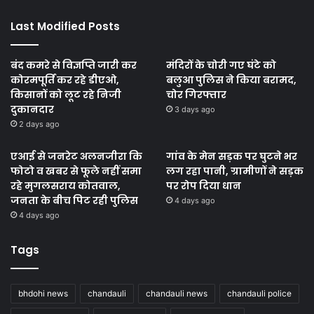
Last Modified Posts
बंद कमरे से विज्ञप्ति जारी कर
मंदिरों के चोरी गए घंटे को
कोरमपूर्ति कर रहे डीएओ,
बलुआ पुलिस ने किया बरामद,
किसानों को लूट रहे निजी
चोर गिरफ्तार
दुकानदार
3 days ago
2 days ago
एआई से जनरेट अलनजीरा कि
गांव के मेन सड़क पर घुटने भर
फोटो व खबर से फूले नहीं समा
लग रहा पानी, ग्रामीणों ने सड़क
रहे मुगलसराय कोतवाल,
पर रोप दिया धान
जनता के बीच पिट रही पुलिस
4 days ago
4 days ago
Tags
bhdohi news
chandauli
chandauli news
chandauli police