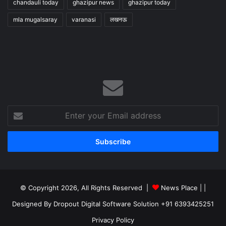
chandauli today
ghazipur news
ghazipur today
mla mugalsaray
varanasi
लखनऊ
Enter
your
Email
address
© Copyright 2026, All Rights Reserved |
News Place |
|
Designed By Dropout Digital Software Solution +91 6393425251
Privacy Policy