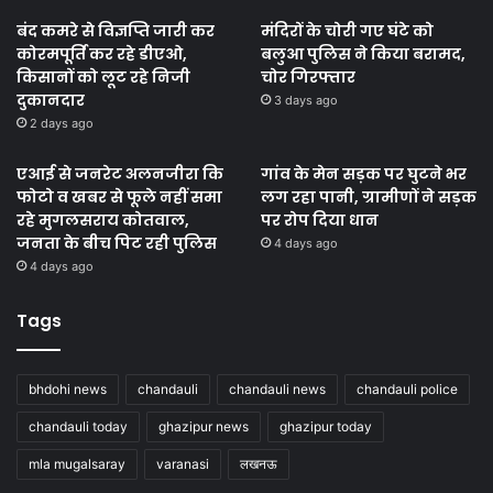
बंद कमरे से विज्ञप्ति जारी कर
मंदिरों के चोरी गए घंटे को
कोरमपूर्ति कर रहे डीएओ,
बलुआ पुलिस ने किया बरामद,
किसानों को लूट रहे निजी
चोर गिरफ्तार
दुकानदार
3 days ago
2 days ago
एआई से जनरेट अलनजीरा कि
गांव के मेन सड़क पर घुटने भर
फोटो व खबर से फूले नहीं समा
लग रहा पानी, ग्रामीणों ने सड़क
रहे मुगलसराय कोतवाल,
पर रोप दिया धान
जनता के बीच पिट रही पुलिस
4 days ago
4 days ago
Tags
bhdohi news
chandauli
chandauli news
chandauli police
chandauli today
ghazipur news
ghazipur today
mla mugalsaray
varanasi
लखनऊ