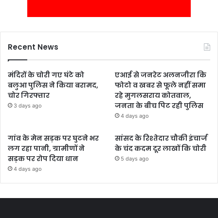
Recent News
मंदिरों के चोरी गए घंटे को
एआई से जनरेट अलनजीरा कि
बलुआ पुलिस ने किया बरामद,
फोटो व खबर से फूले नहीं समा
चोर गिरफ्तार
रहे मुगलसराय कोतवाल,
जनता के बीच पिट रही पुलिस
3 days ago
4 days ago
गांव के मेन सड़क पर घुटने भर
सांसद के रिश्तेदार चौकी इंचार्ज
लग रहा पानी, ग्रामीणों ने
के चंद कदम दूर लाखों कि चोरी
सड़क पर रोप दिया धान
5 days ago
4 days ago