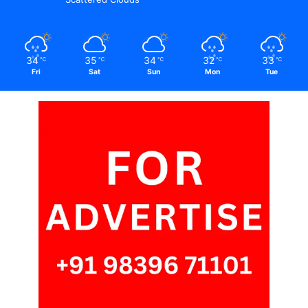
34
35
34
32
33
℃
℃
℃
℃
℃
Fri
Sat
Sun
Mon
Tue