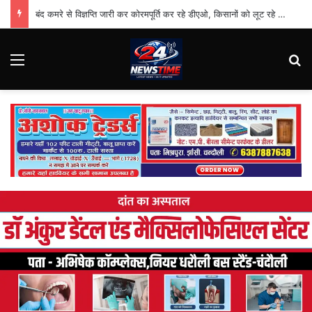
बंद कमरे से विज्ञप्ति जारी कर कोरमपूर्ति कर रहे डीएओ, किसानों को लूट रहे निजी दुकानदार
Menu
S