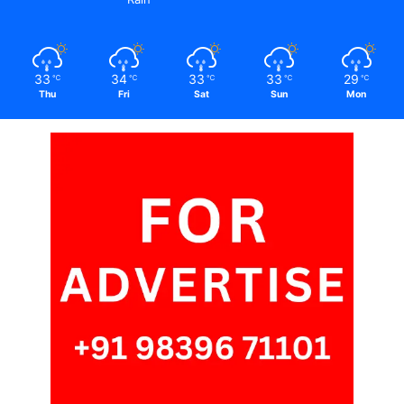
33
34
33
33
29
℃
℃
℃
℃
℃
Thu
Fri
Sat
Sun
Mon