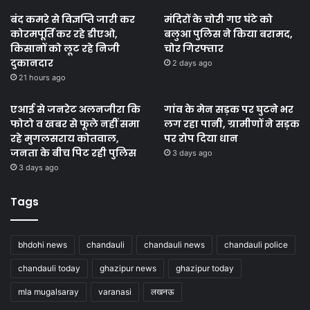
बंद कमरे से विज्ञप्ति जारी कर
मंदिरों के चोरी गए घंटे को
कोरमपूर्ति कर रहे डीएओ,
बलुआ पुलिस ने किया बरामद,
किसानों को लूट रहे निजी
चोर गिरफ्तार
दुकानदार
2 days ago
21 hours ago
एआई से जनरेट अलनजीरा कि
गांव के मेन सड़क पर घुटने भर
फोटो व खबर से फूले नहीं समा
लग रहा पानी, ग्रामीणों ने सड़क
रहे मुगलसराय कोतवाल,
पर रोप दिया धान
जनता के बीच पिट रही पुलिस
3 days ago
3 days ago
Tags
bhdohi news
chandauli
chandauli news
chandauli police
chandauli today
ghazipur news
ghazipur today
mla mugalsaray
varanasi
लखनऊ