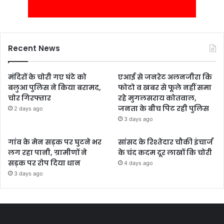
Recent News
मंदिरों के चोरी गए घंटे को
एआई से जनरेट अलनजीरा कि
बलुआ पुलिस ने किया बरामद,
फोटो व खबर से फूले नहीं समा
चोर गिरफ्तार
रहे मुगलसराय कोतवाल,
जनता के बीच पिट रही पुलिस
2 days ago
3 days ago
गांव के मेन सड़क पर घुटने भर
सांसद के रिश्तेदार चौकी इंचार्ज
लग रहा पानी, ग्रामीणों ने
के चंद कदम दूर लाखों कि चोरी
सड़क पर रोप दिया धान
4 days ago
3 days ago