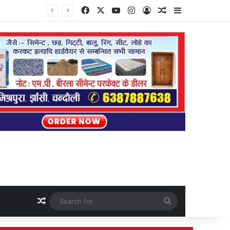
Facebook
X
YouTube
Instagram
Log In
Random Article
Sidebar
Random Article
Search
for