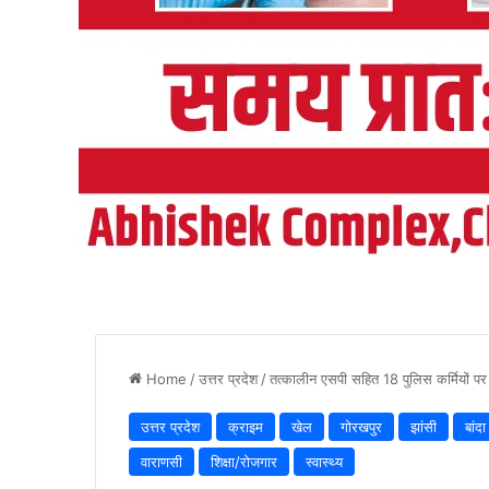
Home
/
उत्तर प्रदेश
/
तत्कालीन एसपी सहित 18 पुलिस कर्मियों पर ग
उत्तर प्रदेश
क्राइम
खेल
गोरखपुर
झांसी
बांदा
वाराणसी
शिक्षा/रोजगार
स्वास्थ्य