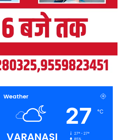
Weather
27
℃
VARANASI
27º - 27º
85%