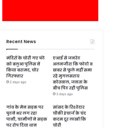
Recent News
मंदिरों के चोरी गए घंटे
एआई से जनरेट
को बलुआ पुलिस ने
अलनजीरा कि फोटो व
किया बरामद, चोर
खबर से फूले नहीं समा
गिरफ्तार
रहे मुगलसराय
कोतवाल, जनता के
2 days ago
बीच पिट रही पुलिस
3 days ago
गांव के मेन सड़क पर
सांसद के रिश्तेदार
घुटने भर लग रहा
चौकी इंचार्ज के चंद
पानी, ग्रामीणों ने सड़क
कदम दूर लाखों कि
पर रोप दिया धान
चोरी