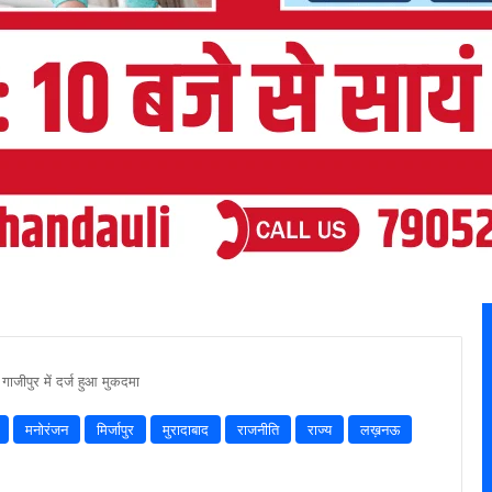
ाजीपुर में दर्ज हुआ मुकदमा
मनोरंजन
मिर्जापुर
मुरादाबाद
राजनीति
राज्य
लख़नऊ