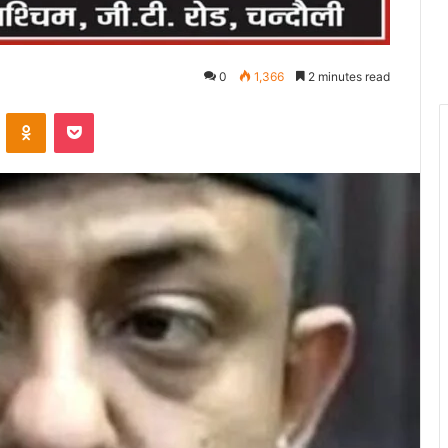
0
1,366
2 minutes read
VKontakte
Odnoklassniki
Pocket