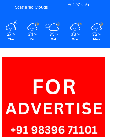
2.07 km/h
Scattered Clouds
27
34
35
33
32
℃
℃
℃
℃
℃
Thu
Fri
Sat
Sun
Mon