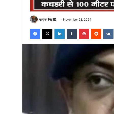
Send
मृत्युंजय सिंह
November 28, 2024
an
Facebook
X
LinkedIn
Tumblr
Pinterest
Reddit
email