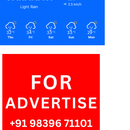
3.5 km/h
Light Rain
32
34
33
33
29
℃
℃
℃
℃
℃
Thu
Fri
Sat
Sun
Mon