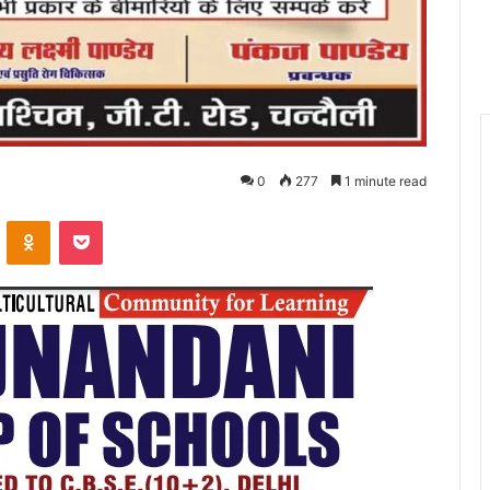
0
277
1 minute read
VKontakte
Odnoklassniki
Pocket