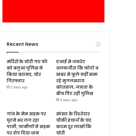
Recent News
मंदिरों के चोरी गए घंटे
एआई से जनरेट
को बलुआ पुलिस ने
अलनजीरा कि फोटो व
किया बरामद, चोर
खबर से फूले नहीं समा
गिरफ्तार
रहे मुगलसराय
कोतवाल, जनता के
2 days ago
बीच पिट रही पुलिस
3 days ago
गांव के मेन सड़क पर
सांसद के रिश्तेदार
घुटने भर लग रहा
चौकी इंचार्ज के चंद
पानी, ग्रामीणों ने सड़क
कदम दूर लाखों कि
पर रोप दिया धान
चोरी