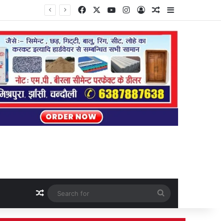
Facebook
X
YouTube
Instagram
Log In
Random Article
Sidebar
Random Article
Search
for