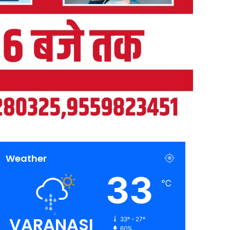
Weather
33
℃
VARANASI
33º - 27º
60%