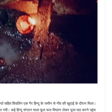
र्घा सहित शिवलिंग एक गैर हिन्दू के जमीन से नीव की खुदाई के दौरान मिला।
 गयी। कई हिन्दू संगठन माला फूल फल मिष्ठान लेकर पूजा पाठ करने पहुंच