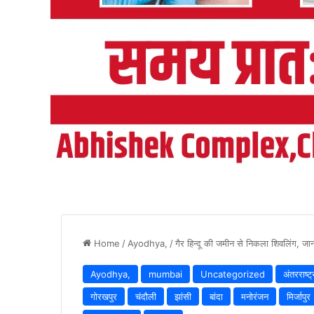
Home
/
Ayodhya,
/
गैर हिन्दू की जमीन से निकला शिवलिंग, जानका
Ayodhya,
mumbai
Uncategorized
अंतरराष्ट्
गोरखपुर
चंदौली
झांसी
बांदा
मनोरंजन
मिर्जापुर