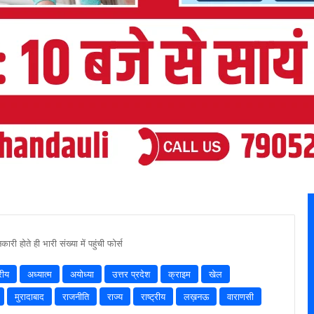
री होते ही भारी संख्या में पहुंची फोर्स
रीय
अध्यात्म
अयोध्या
उत्तर प्रदेश
क्राइम
खेल
मुरादाबाद
राजनीति
राज्य
राष्ट्रीय
लख़नऊ
वाराणसी