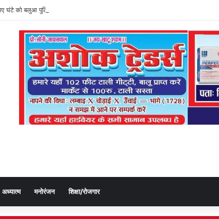
ी गए घंटे को बलुआ पुलिस ने किया बरामद, चोर गिरफ्तार
अध्यात्म
मनोरंजन
शिक्षा/रोजगार