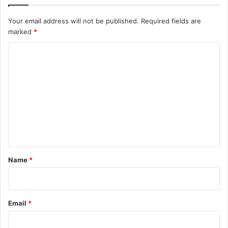
Your email address will not be published.
Required fields are
marked
*
C
o
m
m
e
n
t
*
Name
*
Email
*