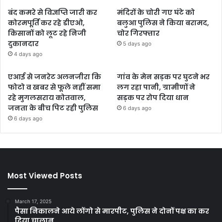
बंद कमरे से विज्ञप्ति जारी कर
मंदिरों के चोरी गए घंटे को
कोरमपूर्ति कर रहे डीएओ,
बलुआ पुलिस ने किया बरामद,
किसानों को लूट रहे निजी
चोर गिरफ्तार
दुकानदार
5 days ago
4 days ago
एआई से जनरेट अलनजीरा कि
गांव के मेन सड़क पर घुटने भर
फोटो व खबर से फूले नहीं समा
लग रहा पानी, ग्रामीणों ने
रहे मुगलसराय कोतवाल,
सड़क पर रोप दिया धान
जनता के बीच पिट रही पुलिस
6 days ago
6 days ago
Most Viewed Posts
March 17, 2025
पैसा निकालने आये लोंगो से मारपीट, पुलिस ने दोनों पक्ष का कर
दिया चालान