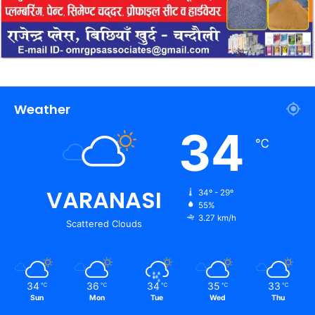
Weather
34
℃
VARANASI
34º - 29º
55%
3.27 km/h
Scattered Clouds
34
36
34
35
33
℃
℃
℃
℃
℃
Sun
Mon
Tue
Wed
Thu