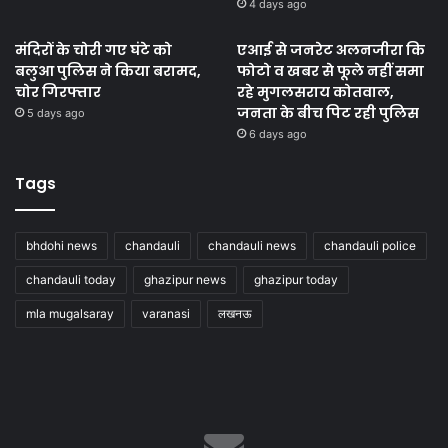
4 days ago
मंदिरों के चोरी गए घंटे को
एआई से जनरेट अलनजीरा कि
बलुआ पुलिस ने किया बरामद,
फोटो व खबर से फूले नहीं समा
चोर गिरफ्तार
रहे मुगलसराय कोतवाल,
जनता के बीच पिट रही पुलिस
5 days ago
6 days ago
Tags
bhdohi news
chandauli
chandauli news
chandauli police
chandauli today
ghazipur news
ghazipur today
mla mugalsaray
varanasi
लखनऊ