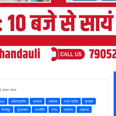
 15 हजार नकद
zed
अंतरराष्ट्रीय
अध्यात्म
अयोध्या
उत्तर प्रदेश
क्राइम
मिर्जापुर
मुरादाबाद
राजनीति
राज्य
राष्ट्रीय
लख़नऊ