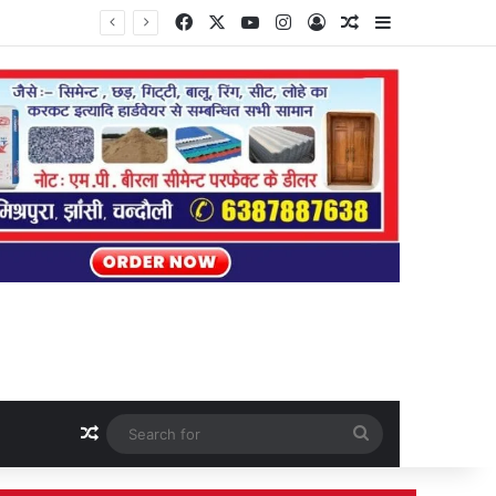
Facebook
X
YouTube
Instagram
Log In
Random Article
Sidebar
Random Article
Search
for