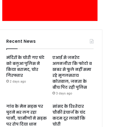
Recent News
मंदिरों के चोरी गए घंटे
एआई से जनरेट
को बलुआ पुलिस ने
अलनजीरा कि फोटो व
किया बरामद, चोर
खबर से फूले नहीं समा
गिरफ्तार
रहे मुगलसराय
कोतवाल, जनता के
2 days ago
बीच पिट रही पुलिस
3 days ago
गांव के मेन सड़क पर
सांसद के रिश्तेदार
घुटने भर लग रहा
चौकी इंचार्ज के चंद
पानी, ग्रामीणों ने सड़क
कदम दूर लाखों कि
पर रोप दिया धान
चोरी