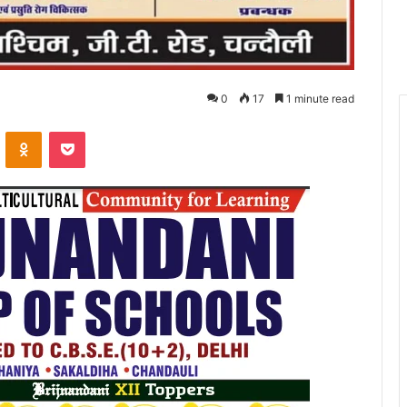
0
17
1 minute read
VKontakte
Odnoklassniki
Pocket