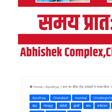
Home
/
Ayodhya,
/
कार का शीशा तोड़ उच्चकों ने गायब किया
Ayodhya,
Chandauli
mumbai
Uncategori
खेल
गोरखपुर
चंदौली
झांसी
बांदा
मनोरंजन