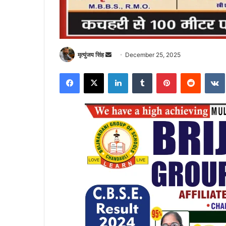
Send
मृत्युंजय सिंह
December 25, 2025
an
Facebook
X
LinkedIn
Tumblr
Pinterest
Reddit
email