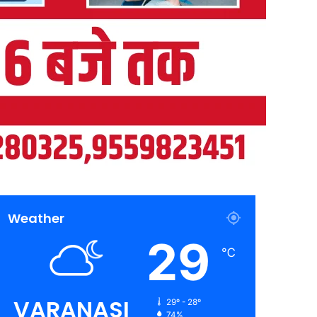
Weather
29
℃
VARANASI
29º - 28º
74%