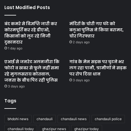
Last Modified Posts
बंद कमरे से विज्ञप्ति जारी कर
मंदिरों के चोरी गए घंटे को
कोरमपूर्ति कर रहे डीएओ,
बलुआ पुलिस ने किया बरामद,
किसानों को लूट रहे निजी
चोर गिरफ्तार
दुकानदार
2 days ago
1 day ago
एआई से जनरेट अलनजीरा कि
गांव के मेन सड़क पर घुटने भर
फोटो व खबर से फूले नहीं समा
लग रहा पानी, ग्रामीणों ने सड़क
रहे मुगलसराय कोतवाल,
पर रोप दिया धान
जनता के बीच पिट रही पुलिस
3 days ago
3 days ago
Tags
bhdohi news
chandauli
chandauli news
chandauli police
chandauli today
ghazipur news
ghazipur today