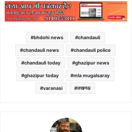
bhdohi news
chandauli
chandauli news
chandauli police
chandauli today
ghazipur news
ghazipur today
mla mugalsaray
varanasi
लखनऊ