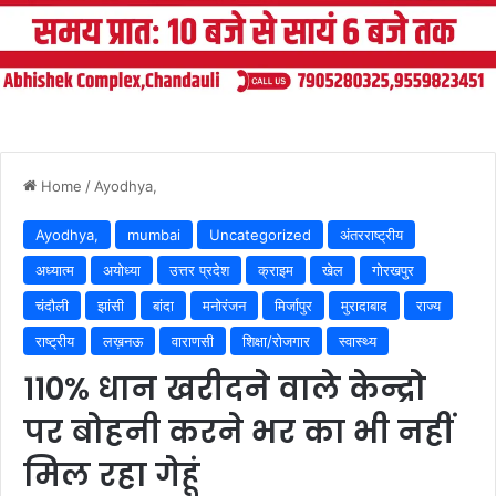
Home
/
Ayodhya,
Ayodhya,
mumbai
Uncategorized
अंतरराष्ट्रीय
अध्यात्म
अयोध्या
उत्तर प्रदेश
क्राइम
खेल
गोरखपुर
चंदौली
झांसी
बांदा
मनोरंजन
मिर्जापुर
मुरादाबाद
राज्य
राष्ट्रीय
लख़नऊ
वाराणसी
शिक्षा/रोजगार
स्वास्थ्य
110% धान खरीदने वाले केन्द्रो
पर बोहनी करने भर का भी नहीं
मिल रहा गेहूं