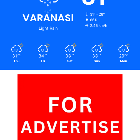
VARANASI
31º - 28º
66%
2.45 km/h
Light Rain
31
34
33
33
29
℃
℃
℃
℃
℃
Thu
Fri
Sat
Sun
Mon