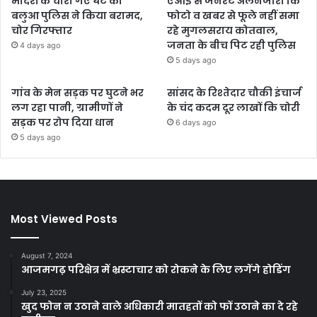
मंदिरों के चोरी गए घंटे को
एआई से जनरेट अलनजीरा कि
बलुआ पुलिस ने किया बरामद,
फोटो व खबर से फूले नहीं समा
चोर गिरफ्तार
रहे मुगलसराय कोतवाल,
जनता के बीच पिट रही पुलिस
4 days ago
5 days ago
गांव के मेन सड़क पर घुटने भर
सांसद के रिश्तेदार चौकी इंचार्ज
लग रहा पानी, ग्रामीणों ने
के चंद कदम दूर लाखों कि चोरी
सड़क पर रोप दिया धान
6 days ago
5 days ago
Most Viewed Posts
August 7, 2024
आजमगढ़ परिक्षेत्र में भ्रस्टाचार को रोकने के लिए लगेंगे होडिंग
July 23, 2025
खुद फोन न उठाने वाले अधिकारी मातहतों को फों उठाने का दे रहे