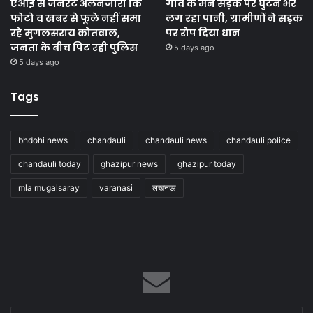
एआई से जनरेट अलनजीरा कि
गांव के मेन सड़क पर घुटने भर
फोटो व खबर से फूले नहीं समा
लग रहा पानी, ग्रामीणों ने सड़क
रहे मुगलसराय कोतवाल,
पर रोप दिया धान
जनता के बीच पिट रही पुलिस
5 days ago
5 days ago
Tags
bhdohi news
chandauli
chandauli news
chandauli police
chandauli today
ghazipur news
ghazipur today
mla mugalsaray
varanasi
लखनऊ