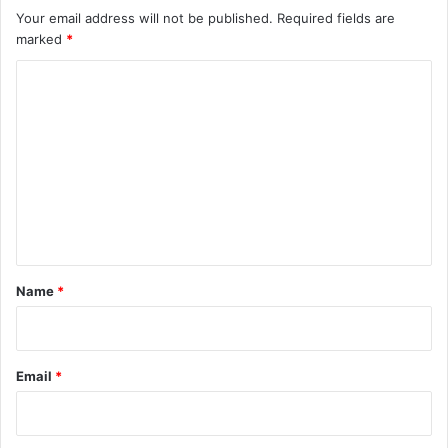
Your email address will not be published.
Required fields are
marked
*
C
o
m
m
e
n
t
*
Name
*
Email
*