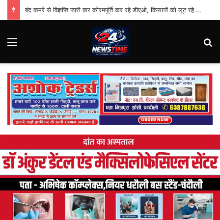
बंद कमरे से विज्ञप्ति जारी कर कोरमपूर्ति कर रहे डीएओ, किसानों को लूट रहे निजी दुकानदार
Menu
Se