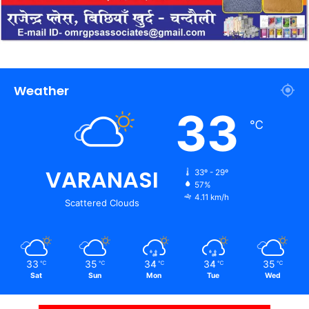
Weather
33
℃
VARANASI
33º - 29º
57%
4.11 km/h
Scattered Clouds
33
35
34
34
35
℃
℃
℃
℃
℃
Sat
Sun
Mon
Tue
Wed