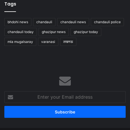
Tags
bhdohi news
chandauli
chandauli news
chandauli police
chandauli today
ghazipur news
ghazipur today
mla mugalsaray
varanasi
लखनऊ
Enter
your
Email
address