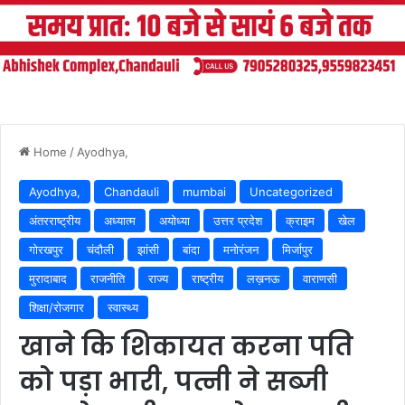
Home
/
Ayodhya,
Ayodhya,
Chandauli
mumbai
Uncategorized
अंतरराष्ट्रीय
अध्यात्म
अयोध्या
उत्तर प्रदेश
क्राइम
खेल
गोरखपुर
चंदौली
झांसी
बांदा
मनोरंजन
मिर्जापुर
मुरादाबाद
राजनीति
राज्य
राष्ट्रीय
लख़नऊ
वाराणसी
शिक्षा/रोजगार
स्वास्थ्य
खाने कि शिकायत करना पति
को पड़ा भारी, पत्नी ने सब्जी