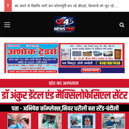
बंद कमरे से विज्ञप्ति जारी कर कोरमपूर्ति कर रहे डीएओ, किसानों को लूट रहे निजी दुकानदार
Menu
Se