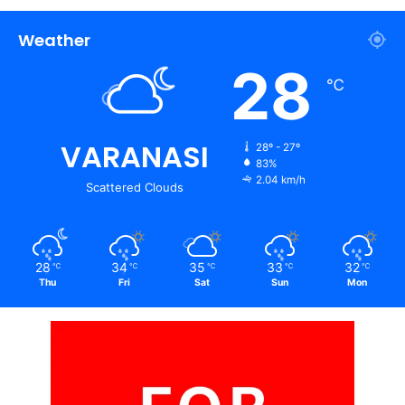
Weather
28
℃
VARANASI
28º - 27º
83%
2.04 km/h
Scattered Clouds
28
34
35
33
32
℃
℃
℃
℃
℃
Thu
Fri
Sat
Sun
Mon