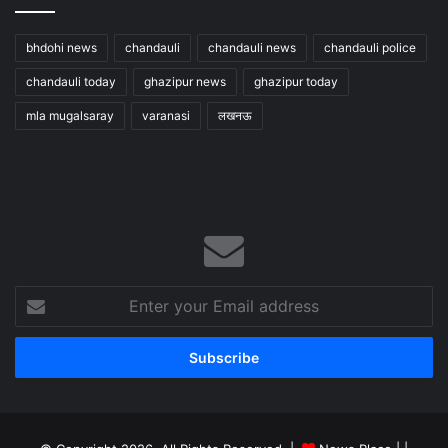
bhdohi news
chandauli
chandauli news
chandauli police
chandauli today
ghazipur news
ghazipur today
mla mugalsaray
varanasi
लखनऊ
Enter
your
Email
address