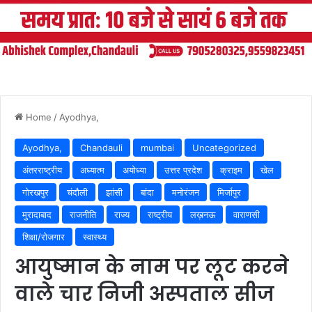
Home
/
Ayodhya,
Ayodhya,
Chandauli
mumbai
Uncategorized
अंतरराष्ट्रीय
अध्यात्म
अयोध्या
उत्तर प्रदेश
क्राइम
खेल
गोरखपुर
चंदौली
झांसी
बांदा
मनोरंजन
मिर्जापुर
मुरादाबाद
राजनीति
राज्य
राष्ट्रीय
लख़नऊ
वाराणसी
शिक्षा/रोजगार
स्वास्थ्य
आयुष्मान के नाम पर लूट करने
वाले चार निजी अस्पताल सीज