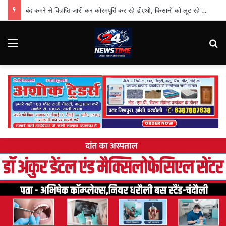
बंद कमरे से विज्ञप्ति जारी कर कोरमपूर्ति कर रहे डीएओ, किसानों को लूट रहे निजी दुकानदार
Menu
Se