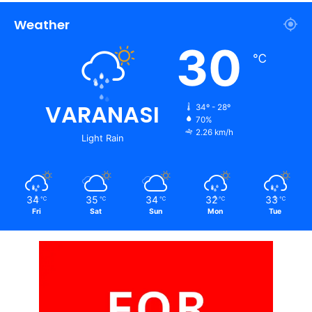
Weather
30
℃
VARANASI
34º - 28º
70%
2.26 km/h
Light Rain
34
35
34
32
33
℃
℃
℃
℃
℃
Fri
Sat
Sun
Mon
Tue