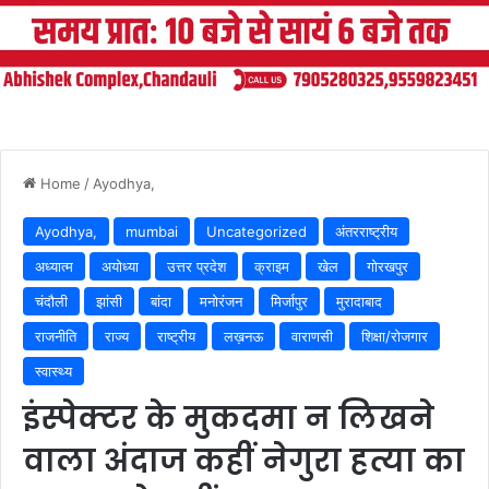
Home
/
Ayodhya,
Ayodhya,
mumbai
Uncategorized
अंतरराष्ट्रीय
अध्यात्म
अयोध्या
उत्तर प्रदेश
क्राइम
खेल
गोरखपुर
चंदौली
झांसी
बांदा
मनोरंजन
मिर्जापुर
मुरादाबाद
राजनीति
राज्य
राष्ट्रीय
लख़नऊ
वाराणसी
शिक्षा/रोजगार
स्वास्थ्य
इंस्पेक्टर के मुकदमा न लिखने
वाला अंदाज कहीं नेगुरा हत्या का