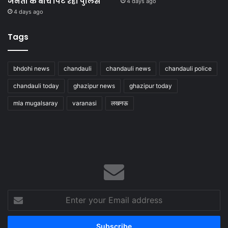
जनता के बीच पिट रही पुलिस
4 days ago
4 days ago
Tags
bhdohi news
chandauli
chandauli news
chandauli police
chandauli today
ghazipur news
ghazipur today
mla mugalsaray
varanasi
लखनऊ
Enter
your
Email
address