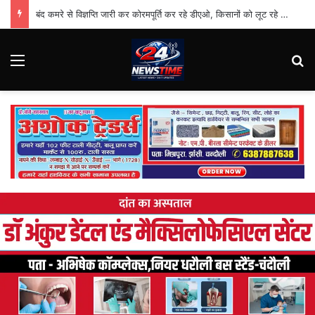
बंद कमरे से विज्ञप्ति जारी कर कोरमपूर्ति कर रहे डीएओ, किसानों को लूट रहे निजी दुकानदार
Menu
Se