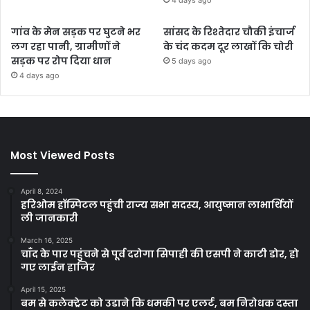
4 days ago
गांव के मेन सड़क पर घुटने भर
सांसद के रिश्तेदार चौकी इंचार्ज
लग रहा पानी, ग्रामीणों ने
के चंद कदम दूर लाखों कि चोरी
सड़क पर रोप दिया धान
5 days ago
4 days ago
Most Viewed Posts
April 8, 2024
हरिओम हॉस्पिटल पहुंची राज्य सभा सदस्य, आयुष्मान लाभार्थियों
ली जानकारी
March 16, 2025
चाँद के पार पहुंचने से पूर्व दरोगा सिपाही की एसपी ने काटी डोर, हो
गए लाईन हाजिर
April 15, 2025
बम से कलेक्ट्रेट को उडाने कि धमकी पर एलर्ट, बम निरोधक दस्ता