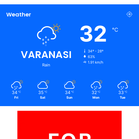
Weather
32
℃
VARANASI
34º - 28º
63%
1.91 km/h
Rain
34
35
34
32
33
℃
℃
℃
℃
℃
Fri
Sat
Sun
Mon
Tue