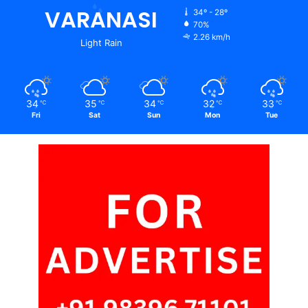
VARANASI
34º - 28º
70%
2.26 km/h
Light Rain
34
35
34
32
33
℃
℃
℃
℃
℃
Fri
Sat
Sun
Mon
Tue