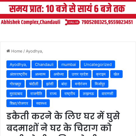
Home
/
Ayodhya,
Ayodhya,
Chandauli
mumbai
Uncategorized
अंतरराष्ट्रीय
अध्यात्म
अयोध्या
उत्तर प्रदेश
क्राइम
खेल
गोरखपुर
चंदौली
झांसी
बांदा
मनोरंजन
मिर्जापुर
मुरादाबाद
राजनीति
राज्य
राष्ट्रीय
लख़नऊ
वाराणसी
शिक्षा/रोजगार
स्वास्थ्य
डकैती करने के लिए घर में घुसे
बदमाशों ने घर के चिराग को