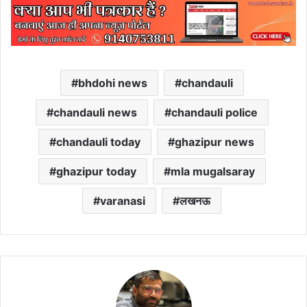
bhdohi news
chandauli
chandauli news
chandauli police
chandauli today
ghazipur news
ghazipur today
mla mugalsaray
varanasi
लखनऊ