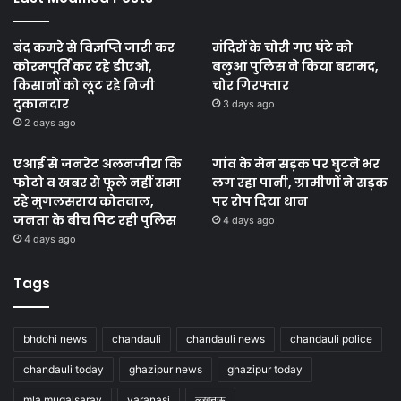
बंद कमरे से विज्ञप्ति जारी कर
मंदिरों के चोरी गए घंटे को
कोरमपूर्ति कर रहे डीएओ,
बलुआ पुलिस ने किया बरामद,
किसानों को लूट रहे निजी
चोर गिरफ्तार
दुकानदार
3 days ago
2 days ago
एआई से जनरेट अलनजीरा कि
गांव के मेन सड़क पर घुटने भर
फोटो व खबर से फूले नहीं समा
लग रहा पानी, ग्रामीणों ने सड़क
रहे मुगलसराय कोतवाल,
पर रोप दिया धान
जनता के बीच पिट रही पुलिस
4 days ago
4 days ago
Tags
bhdohi news
chandauli
chandauli news
chandauli police
chandauli today
ghazipur news
ghazipur today
mla mugalsaray
varanasi
लखनऊ