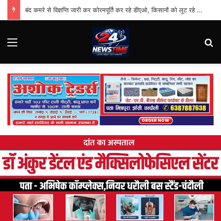
बंद कमरे से विज्ञप्ति जारी कर कोरमपूर्ति कर रहे डीएओ, किसानों को लूट रहे निजी दुकानदार
Menu
Se