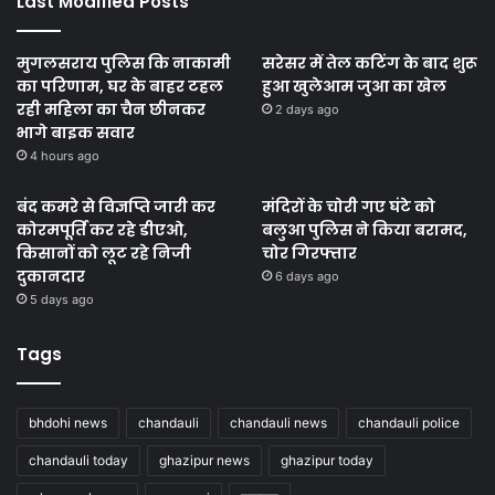
Last Modified Posts
मुगलसराय पुलिस कि नाकामी
सरेसर में तेल कटिंग के बाद शुरू
का परिणाम, घर के बाहर टहल
हुआ खुलेआम जुआ का खेल
रही महिला का चैन छीनकर
2 days ago
भागे बाइक सवार
4 hours ago
बंद कमरे से विज्ञप्ति जारी कर
मंदिरों के चोरी गए घंटे को
कोरमपूर्ति कर रहे डीएओ,
बलुआ पुलिस ने किया बरामद,
किसानों को लूट रहे निजी
चोर गिरफ्तार
दुकानदार
6 days ago
5 days ago
Tags
bhdohi news
chandauli
chandauli news
chandauli police
chandauli today
ghazipur news
ghazipur today