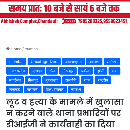
Home
/
mumbai
mumbai
Uncategorized
अंतरराष्ट्रीय
अध्यात्म
अयोध्या
उत्तर प्रदेश
क्राइम
खेल
गोरखपुर
चंदौली
झांसी
बांदा
मनोरंजन
मिर्जापुर
मुरादाबाद
राजनीति
राज्य
राष्ट्रीय
लख़नऊ
वाराणसी
शिक्षा/रोजगार
स्वास्थ्य
लूट व हत्या के मामले में खुलासा
न करने वाले थाना प्रभारियों पर
डीआईजी ने कार्यवाही का दिया