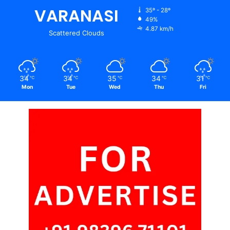
VARANASI
35º - 28º
49%
4.87 km/h
Scattered Clouds
34
34
35
34
31
℃
℃
℃
℃
℃
Mon
Tue
Wed
Thu
Fri