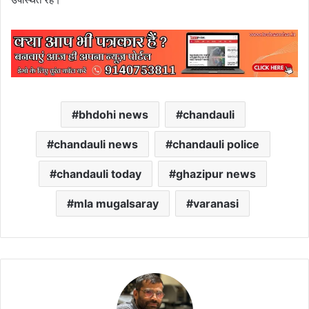
bhdohi news
chandauli
chandauli news
chandauli police
chandauli today
ghazipur news
mla mugalsaray
varanasi