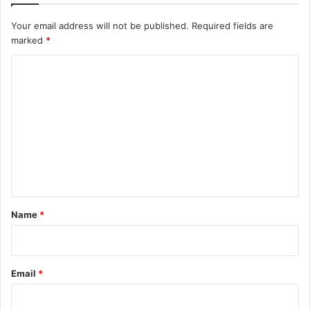
Your email address will not be published.
Required fields are
marked
*
C
o
m
m
e
n
t
*
Name
*
Email
*