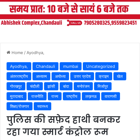
Home
/
Ayodhya,
Ayodhya,
Chandauli
mumbai
Uncategorized
अंतरराष्ट्रीय
अध्यात्म
अयोध्या
उत्तर प्रदेश
क्राइम
खेल
गोरखपुर
चंदौली
झांसी
बांदा
मनोरंजन
मिर्जापुर
मुरादाबाद
राजनीति
राज्य
राष्ट्रीय
लख़नऊ
वाराणसी
शिक्षा/रोजगार
स्वास्थ्य
पुलिस की सफ़ेद हाथी बनकर
रहा गया स्मार्ट कंट्रोल रूम