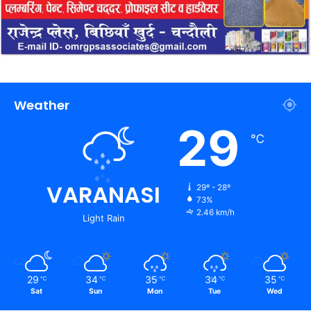
Weather
29
℃
VARANASI
29º - 28º
73%
2.46 km/h
Light Rain
29
34
35
34
35
℃
℃
℃
℃
℃
Sat
Sun
Mon
Tue
Wed