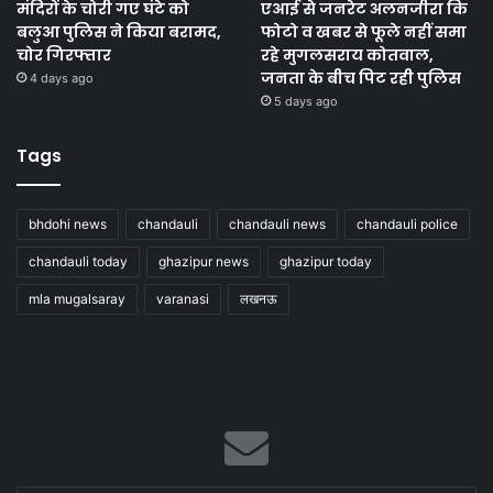
मंदिरों के चोरी गए घंटे को
एआई से जनरेट अलनजीरा कि
बलुआ पुलिस ने किया बरामद,
फोटो व खबर से फूले नहीं समा
चोर गिरफ्तार
रहे मुगलसराय कोतवाल,
जनता के बीच पिट रही पुलिस
4 days ago
5 days ago
Tags
bhdohi news
chandauli
chandauli news
chandauli police
chandauli today
ghazipur news
ghazipur today
mla mugalsaray
varanasi
लखनऊ