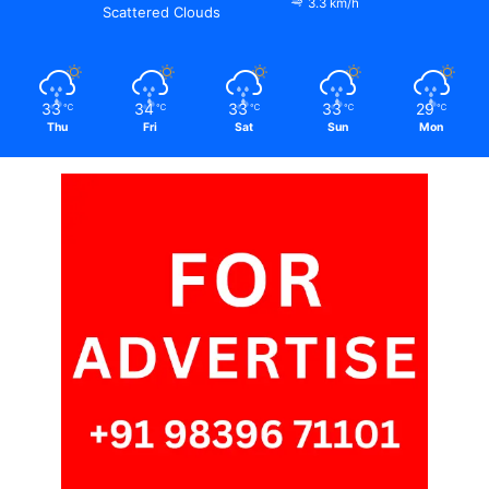
3.3 km/h
Scattered Clouds
33
34
33
33
29
℃
℃
℃
℃
℃
Thu
Fri
Sat
Sun
Mon