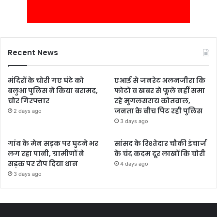
Recent News
मंदिरों के चोरी गए घंटे को
एआई से जनरेट अलनजीरा कि
बलुआ पुलिस ने किया बरामद,
फोटो व खबर से फूले नहीं समा
चोर गिरफ्तार
रहे मुगलसराय कोतवाल,
जनता के बीच पिट रही पुलिस
2 days ago
3 days ago
गांव के मेन सड़क पर घुटने भर
सांसद के रिश्तेदार चौकी इंचार्ज
लग रहा पानी, ग्रामीणों ने
के चंद कदम दूर लाखों कि चोरी
सड़क पर रोप दिया धान
4 days ago
3 days ago