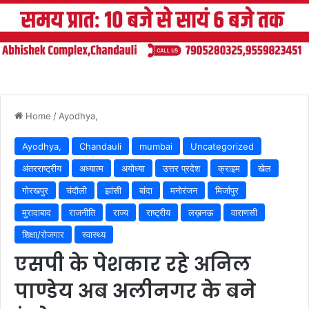
Home
/
Ayodhya,
Ayodhya,
Chandauli
mumbai
Uncategorized
अंतरराष्ट्रीय
अध्यात्म
अयोध्या
उत्तर प्रदेश
क्राइम
खेल
गोरखपुर
चंदौली
झांसी
बांदा
मनोरंजन
मिर्जापुर
मुरादाबाद
राजनीति
राज्य
राष्ट्रीय
लख़नऊ
वाराणसी
शिक्षा/रोजगार
स्वास्थ्य
एसपी के पेशकार रहे अनिल
पाण्डेय अब अलीनगर के बने