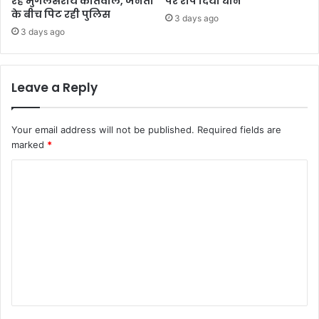
रहे मुगलसराय कोतवाल, जनता
पर रोप दिया धान
के बीच पिट रही पुलिस
3 days ago
3 days ago
Leave a Reply
Your email address will not be published.
Required fields are
marked
*
C
o
m
m
e
n
t