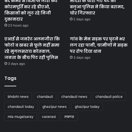
बंद कमरे से विज्ञप्ति जारी कर
मंदिरों के चोरी गए घंटे को
कोरमपूर्ति कर रहे डीएओ,
बलुआ पुलिस ने किया बरामद,
किसानों को लूट रहे निजी
चोर गिरफ्तार
दुकानदार
2 days ago
23 hours ago
एआई से जनरेट अलनजीरा कि
गांव के मेन सड़क पर घुटने भर
फोटो व खबर से फूले नहीं समा
लग रहा पानी, ग्रामीणों ने सड़क
रहे मुगलसराय कोतवाल,
पर रोप दिया धान
जनता के बीच पिट रही पुलिस
3 days ago
3 days ago
Tags
bhdohi news
chandauli
chandauli news
chandauli police
chandauli today
ghazipur news
ghazipur today
mla mugalsaray
varanasi
लखनऊ