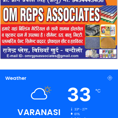
Weather
33
℃
VARANASI
33º - 27º
61%