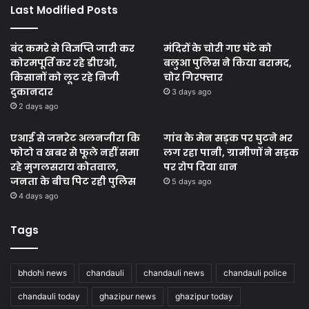
Last Modified Posts
बंद कमरे से विज्ञप्ति जारी कर
मंदिरों के चोरी गए घंटे को
कोरमपूर्ति कर रहे डीएओ,
बलुआ पुलिस ने किया बरामद,
किसानों को लूट रहे निजी
चोर गिरफ्तार
दुकानदार
3 days ago
2 days ago
एआई से जनरेट अलनजीरा कि
गांव के मेन सड़क पर घुटने भर
फोटो व खबर से फूले नहीं समा
लग रहा पानी, ग्रामीणों ने सड़क
रहे मुगलसराय कोतवाल,
पर रोप दिया धान
जनता के बीच पिट रही पुलिस
5 days ago
4 days ago
Tags
bhdohi news
chandauli
chandauli news
chandauli police
chandauli today
ghazipur news
ghazipur today