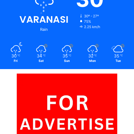
VARANASI
30º - 27º
75%
2.25 km/h
Rain
30
34
35
32
35
℃
℃
℃
℃
℃
Fri
Sat
Sun
Mon
Tue