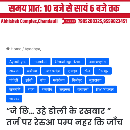
Home
/
Ayodhya,
Ayodhya,
mumbai
Uncategorized
अंतरराष्ट्रीय
अध्यात्म
अयोध्या
उत्तर प्रदेश
क्राइम
खेल
गोरखपुर
चंदौली
झांसी
बांदा
मनोरंजन
मिर्जापुर
मुरादाबाद
राजनीति
राज्य
राष्ट्रीय
लख़नऊ
वाराणसी
शिक्षा/रोजगार
स्वास्थ्य
“जे छि… उहे डोली के रखवार ”
तर्ज पर रेरुआ पम्प नहर कि जाँच