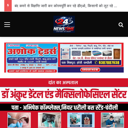
बंद कमरे से विज्ञप्ति जारी कर कोरमपूर्ति कर रहे डीएओ, किसानों को लूट रहे निजी दुकानदार
Menu
Se