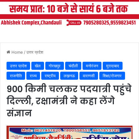
Home
/
उत्तर प्रदेश
उत्तर प्रदेश
खेल
गोरखपुर
चंदौली
मनोरंजन
मुरादाबाद
राजनीति
राज्य
राष्ट्रीय
लख़नऊ
वाराणसी
शिक्षा/रोजगार
900 किमी चलकर पदयात्री पहुंचे
दिल्ली, रक्षामंत्री ने कहा लेंगे
संज्ञान