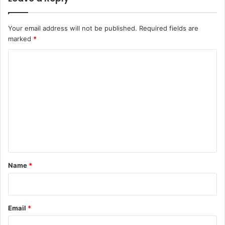
Your email address will not be published.
Required fields are
marked
*
C
o
m
m
e
n
t
*
Name
*
Email
*