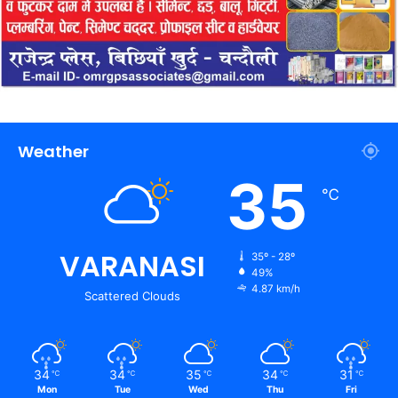
Weather
35
℃
VARANASI
35º - 28º
49%
4.87 km/h
Scattered Clouds
34
34
35
34
31
℃
℃
℃
℃
℃
Mon
Tue
Wed
Thu
Fri