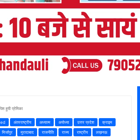
श हुयी प्रेमिका
zed
अंतरराष्ट्रीय
अध्यात्म
अयोध्या
उत्तर प्रदेश
क्राइम
मिर्जापुर
मुरादाबाद
राजनीति
राज्य
राष्ट्रीय
लख़नऊ