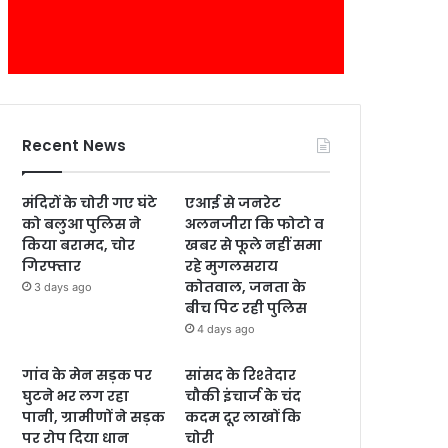
Recent News
मंदिरों के चोरी गए घंटे
एआई से जनरेट
को बलुआ पुलिस ने
अलनजीरा कि फोटो व
किया बरामद, चोर
खबर से फूले नहीं समा
गिरफ्तार
रहे मुगलसराय
कोतवाल, जनता के
3 days ago
बीच पिट रही पुलिस
4 days ago
गांव के मेन सड़क पर
सांसद के रिश्तेदार
घुटने भर लग रहा
चौकी इंचार्ज के चंद
पानी, ग्रामीणों ने सड़क
कदम दूर लाखों कि
पर रोप दिया धान
चोरी