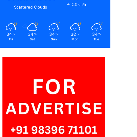
2.3 km/h
Scattered Clouds
34
34
34
32
34
℃
℃
℃
℃
℃
Fri
Sat
Sun
Mon
Tue