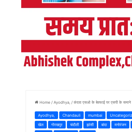
Home
/
Ayodhya,
/
कंदवा एसओ के बेवफाई पर एसपी के समाने पे
Ayodhya,
Chandauli
mumbai
Uncategori
खेल
गोरखपुर
चंदौली
झांसी
बांदा
मनोरंजन