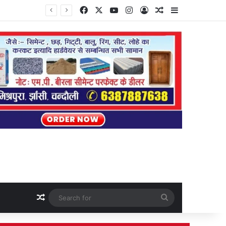
Facebook
X
YouTube
Instagram
Log In
Random Article
Sidebar
Random Article
Search
for