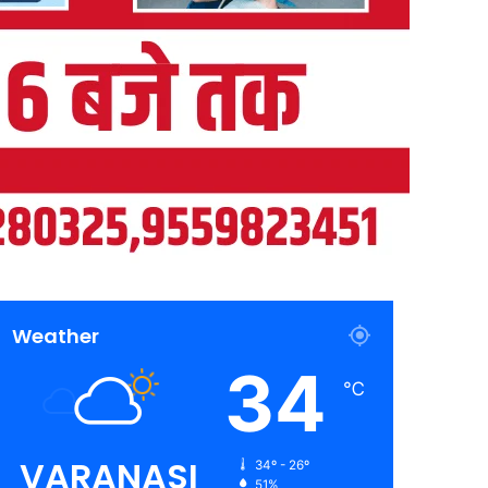
Weather
34
℃
VARANASI
34º - 26º
51%