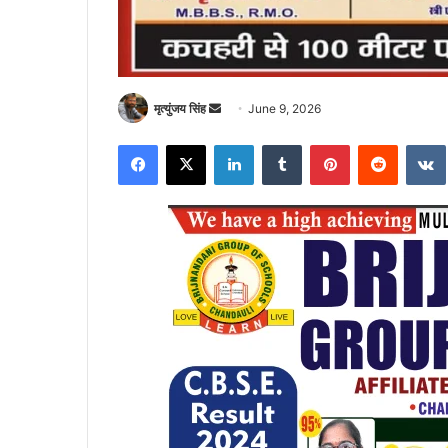
Send
मृत्युंजय सिंह
June 9, 2026
an
Facebook
X
LinkedIn
Tumblr
Pinterest
Reddit
email