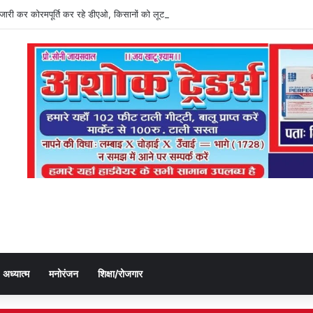
ति जारी कर कोरमपूर्ति कर रहे डीएओ, किसानों को लूट रहे निजी दुकानदार
अध्यात्म
मनोरंजन
शिक्षा/रोजगार