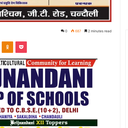
0
687
2 minutes read
VKontakte
Odnoklassniki
Pocket