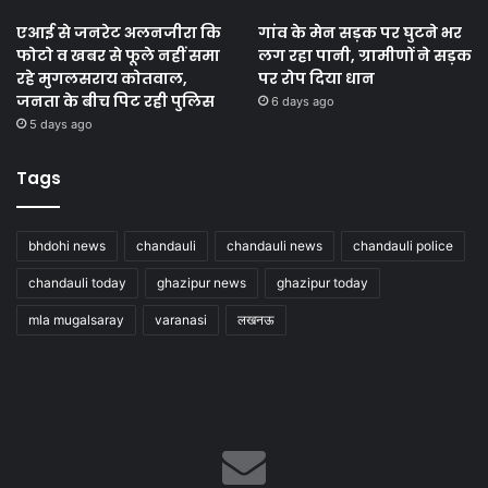
एआई से जनरेट अलनजीरा कि
गांव के मेन सड़क पर घुटने भर
फोटो व खबर से फूले नहीं समा
लग रहा पानी, ग्रामीणों ने सड़क
रहे मुगलसराय कोतवाल,
पर रोप दिया धान
जनता के बीच पिट रही पुलिस
6 days ago
5 days ago
Tags
bhdohi news
chandauli
chandauli news
chandauli police
chandauli today
ghazipur news
ghazipur today
mla mugalsaray
varanasi
लखनऊ