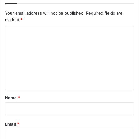
Your email address will not be published.
Required fields are
marked
*
C
o
m
m
e
n
t
*
Name
*
Email
*