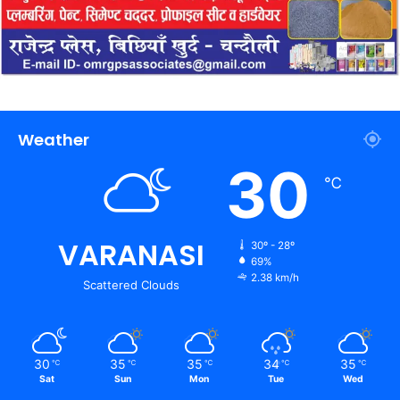
Weather
30
℃
VARANASI
30º - 28º
69%
2.38 km/h
Scattered Clouds
30
35
35
34
35
℃
℃
℃
℃
℃
Sat
Sun
Mon
Tue
Wed