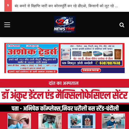
बंद कमरे से विज्ञप्ति जारी कर कोरमपूर्ति कर रहे डीएओ, किसानों को लूट रहे निजी दुकानदार
Menu
Se