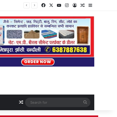
Facebook
X
YouTube
Instagram
Log In
Random Article
Sidebar
Random Article
Search
for