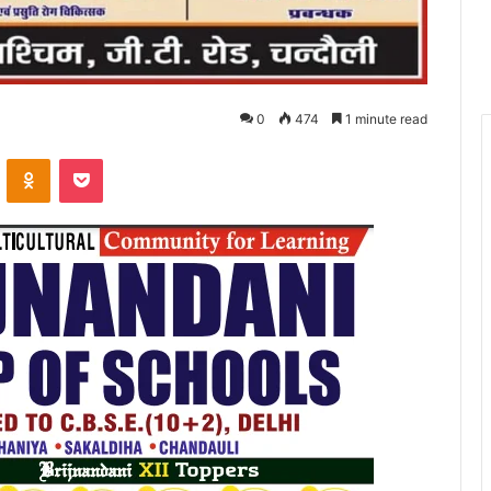
0
474
1 minute read
VKontakte
Odnoklassniki
Pocket