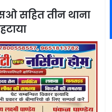
े एसओ सहित तीन थाना
 हटाया