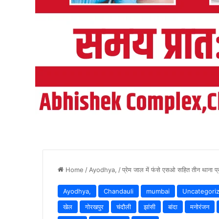
Home
/
Ayodhya,
/
प्रेम जाल में फंसे एसओ सहित तीन थाना प्
Ayodhya,
Chandauli
mumbai
Uncategori
खेल
गोरखपुर
चंदौली
झांसी
बांदा
मनोरंजन