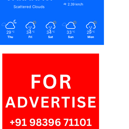
2.39 km/h
Scattered Clouds
29
34
34
33
29
℃
℃
℃
℃
℃
Thu
Fri
Sat
Sun
Mon