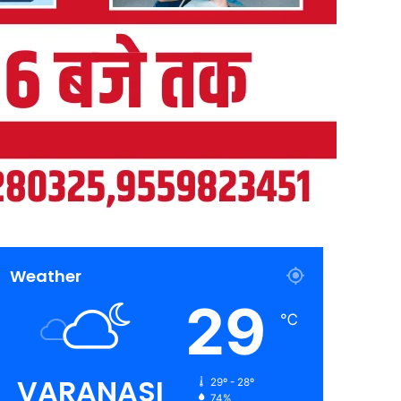
Weather
29
℃
VARANASI
29º - 28º
74%