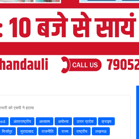
रभारी को एसपी ने हटाया
zed
अंतरराष्ट्रीय
अध्यात्म
अयोध्या
उत्तर प्रदेश
क्राइम
मिर्जापुर
मुरादाबाद
राजनीति
राज्य
राष्ट्रीय
लख़नऊ