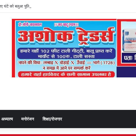
ी गए घंटे को बलुआ पुलिस ने किया बरामद, चोर गिरफ्तार
अध्यात्म
मनोरंजन
शिक्षा/रोजगार