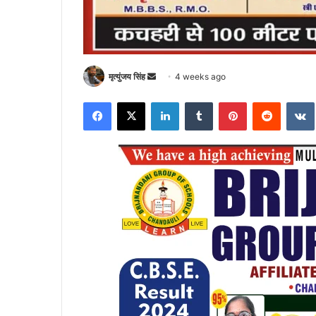
Send
मृत्युंजय सिंह
4 weeks ago
an
Facebook
X
LinkedIn
Tumblr
Pinterest
Reddit
email