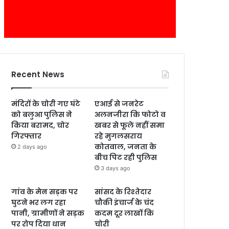
Recent News
मंदिरों के चोरी गए घंटे
एआई से जनरेट
को बलुआ पुलिस ने
अलनजीरा कि फोटो व
किया बरामद, चोर
खबर से फूले नहीं समा
गिरफ्तार
रहे मुगलसराय
कोतवाल, जनता के
2 days ago
बीच पिट रही पुलिस
3 days ago
गांव के मेन सड़क पर
सांसद के रिश्तेदार
घुटने भर लग रहा
चौकी इंचार्ज के चंद
पानी, ग्रामीणों ने सड़क
कदम दूर लाखों कि
पर रोप दिया धान
चोरी