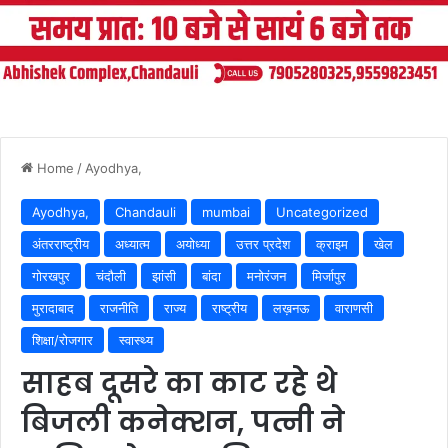
Home
/
Ayodhya,
Ayodhya,
Chandauli
mumbai
Uncategorized
अंतरराष्ट्रीय
अध्यात्म
अयोध्या
उत्तर प्रदेश
क्राइम
खेल
गोरखपुर
चंदौली
झांसी
बांदा
मनोरंजन
मिर्जापुर
मुरादाबाद
राजनीति
राज्य
राष्ट्रीय
लख़नऊ
वाराणसी
शिक्षा/रोजगार
स्वास्थ्य
साहब दूसरे का काट रहे थे
बिजली कनेक्शन, पत्नी ने