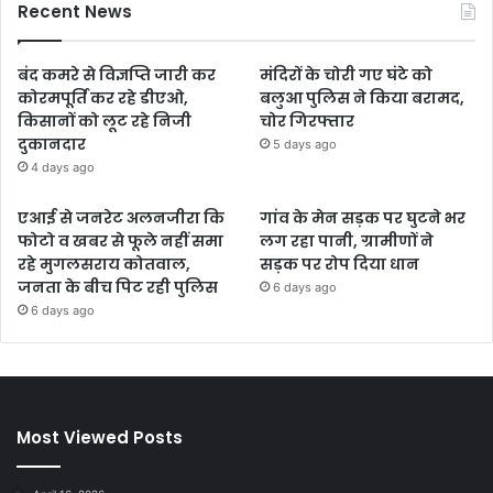
Recent News
बंद कमरे से विज्ञप्ति जारी कर
मंदिरों के चोरी गए घंटे को
कोरमपूर्ति कर रहे डीएओ,
बलुआ पुलिस ने किया बरामद,
किसानों को लूट रहे निजी
चोर गिरफ्तार
दुकानदार
5 days ago
4 days ago
एआई से जनरेट अलनजीरा कि
गांव के मेन सड़क पर घुटने भर
फोटो व खबर से फूले नहीं समा
लग रहा पानी, ग्रामीणों ने
रहे मुगलसराय कोतवाल,
सड़क पर रोप दिया धान
जनता के बीच पिट रही पुलिस
6 days ago
6 days ago
Most Viewed Posts