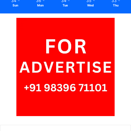
34
36
34
35
33
℃
℃
℃
℃
℃
Sun
Mon
Tue
Wed
Thu