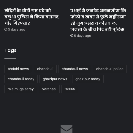
मंदिरों के चोरी गए घंटे को
एआई से जनरेट अलनजीरा कि
बलुआ पुलिस ने किया बरामद,
फोटो व खबर से फूले नहीं समा
चोर गिरफ्तार
रहे मुगलसराय कोतवाल,
जनता के बीच पिट रही पुलिस
5 days ago
6 days ago
Tags
bhdohi news
chandauli
chandauli news
chandauli police
chandauli today
ghazipur news
ghazipur today
mla mugalsaray
varanasi
लखनऊ