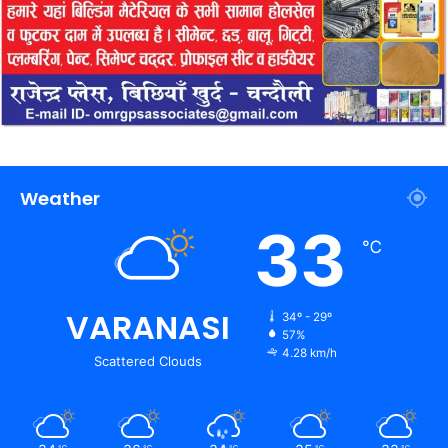
Weather
33
℃
VARANASI
34º - 29º
57%
4.28 km/h
Scattered Clouds