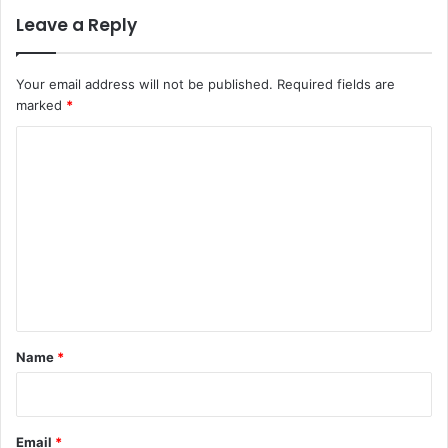
Leave a Reply
Your email address will not be published.
Required fields are
marked
*
C
o
m
m
e
n
t
*
Name
*
Email
*