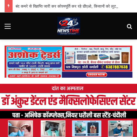
बंद कमरे से विज्ञप्ति जारी कर कोरमपूर्ति कर रहे डीएओ, किसानों को लूट रहे निजी दुकानदार
Menu
Se