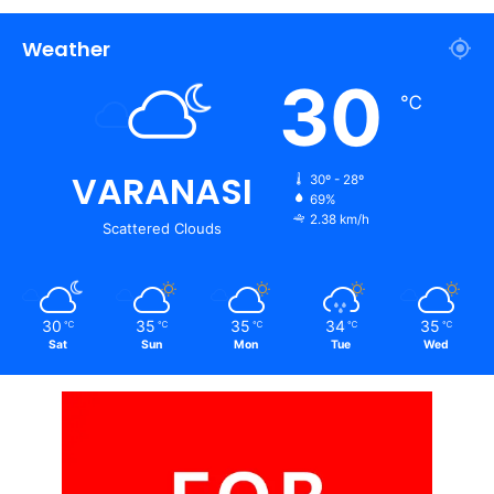
Weather
30
℃
VARANASI
30º - 28º
69%
2.38 km/h
Scattered Clouds
30
35
35
34
35
℃
℃
℃
℃
℃
Sat
Sun
Mon
Tue
Wed