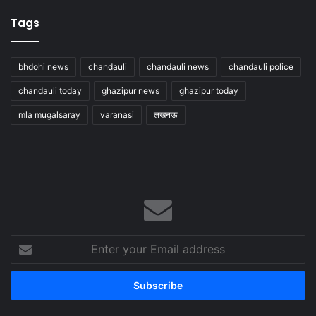
Tags
bhdohi news
chandauli
chandauli news
chandauli police
chandauli today
ghazipur news
ghazipur today
mla mugalsaray
varanasi
लखनऊ
Enter
your
Email
address