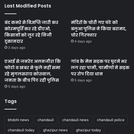
Last Modified Posts
बंद कमरे से विज्ञप्ति जारी कर
मंदिरों के चोरी गए घंटे को
कोरमपूर्ति कर रहे डीएओ,
बलुआ पुलिस ने किया बरामद,
किसानों को लूट रहे निजी
चोर गिरफ्तार
दुकानदार
4 days ago
3 days ago
एआई से जनरेट अलनजीरा कि
गांव के मेन सड़क पर घुटने भर
फोटो व खबर से फूले नहीं समा
लग रहा पानी, ग्रामीणों ने सड़क
रहे मुगलसराय कोतवाल,
पर रोप दिया धान
जनता के बीच पिट रही पुलिस
5 days ago
5 days ago
Tags
bhdohi news
chandauli
chandauli news
chandauli police
chandauli today
ghazipur news
ghazipur today