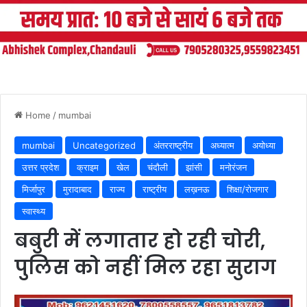
Home
/
mumbai
mumbai
Uncategorized
अंतरराष्ट्रीय
अध्यात्म
अयोध्या
उत्तर प्रदेश
क्राइम
खेल
चंदौली
झांसी
मनोरंजन
मिर्जापुर
मुरादाबाद
राज्य
राष्ट्रीय
लख़नऊ
शिक्षा/रोजगार
स्वास्थ्य
बबुरी में लगातार हो रही चोरी,
पुलिस को नहीं मिल रहा सुराग