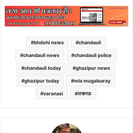
bhdohi news
chandauli
chandauli news
chandauli police
chandauli today
ghazipur news
ghazipur today
mla mugalsaray
varanasi
लखनऊ