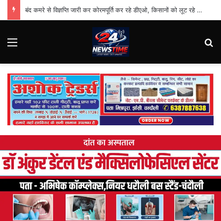
बंद कमरे से विज्ञप्ति जारी कर कोरमपूर्ति कर रहे डीएओ, किसानों को लूट रहे निजी दुकानदार
Menu
Se