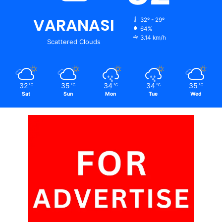
VARANASI
32º - 29º
64%
3.14 km/h
Scattered Clouds
32
35
34
34
35
℃
℃
℃
℃
℃
Sat
Sun
Mon
Tue
Wed