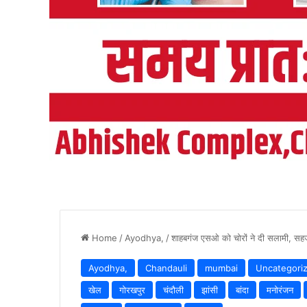
Home
/
Ayodhya,
/
शाहबगंज एसओ को चोरों ने दी सलामी, सहज
Ayodhya,
Chandauli
mumbai
Uncategori
खेल
गोरखपुर
चंदौली
झांसी
बांदा
मनोरंजन