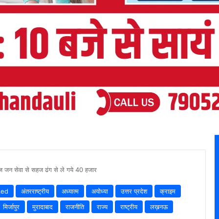
 जन सेवा से सहज ढंग से ले गये 40 हजार
zed
अंतरराष्ट्रीय
अध्यात्म
अयोध्या
उत्तर प्रदेश
क्राइम
मिर्जापुर
मुरादाबाद
राजनीति
राज्य
राष्ट्रीय
लख़नऊ