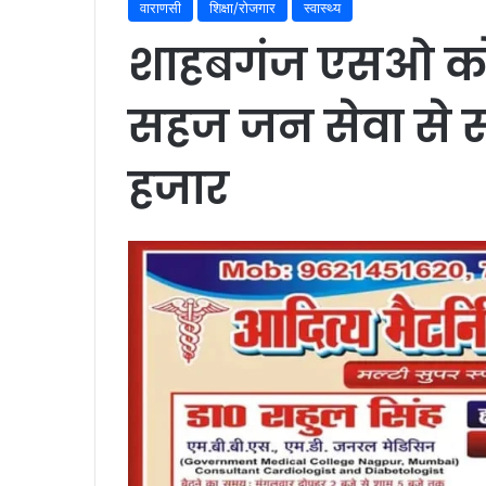
वाराणसी
शिक्षा/रोजगार
स्वास्थ्य
शाहबगंज एसओ को च
सहज जन सेवा से स
हजार