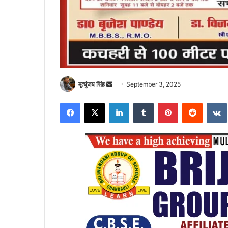
Send
मृत्युंजय सिंह
September 3, 2025
an
Facebook
X
LinkedIn
Tumblr
Pinterest
Reddit
email