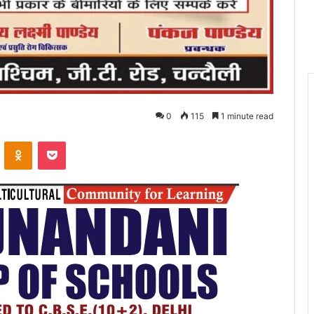
0
115
1 minute read
VKontakte
Odnoklassniki
Pocket