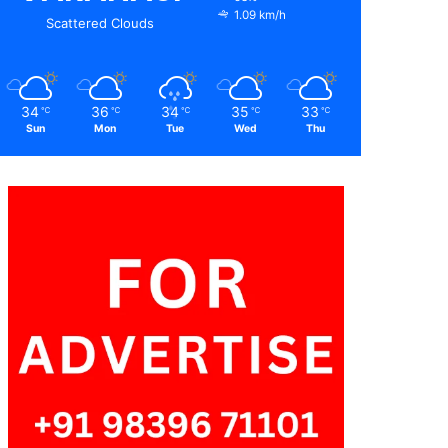
1.09 km/h
Scattered Clouds
34
36
34
35
33
℃
℃
℃
℃
℃
Sun
Mon
Tue
Wed
Thu