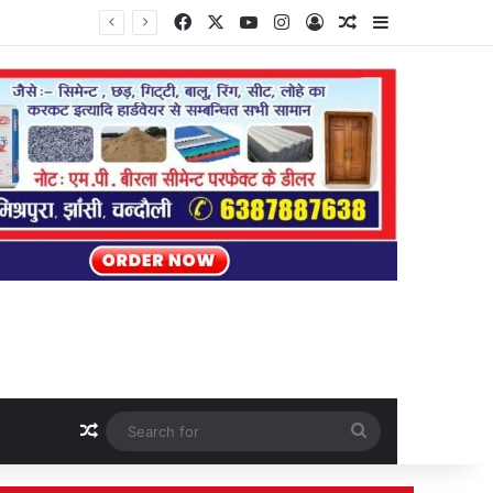
Facebook
X
YouTube
Instagram
Log In
Random Article
Sidebar
Random Article
Search
for