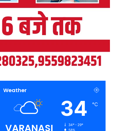
Weather
34
℃
VARANASI
34º - 29º
58%