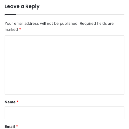
Leave a Reply
Your email address will not be published.
Required fields are
marked
*
C
o
m
m
e
n
t
*
Name
*
Email
*