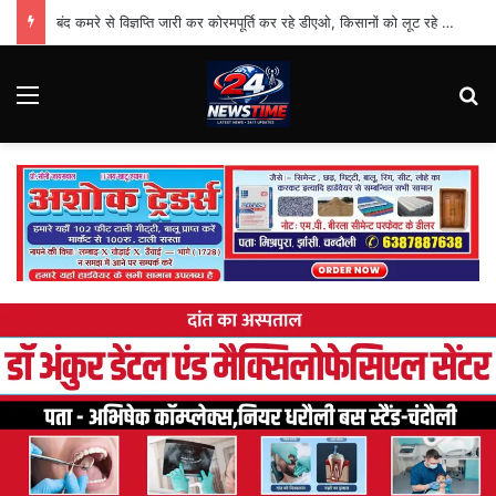
बंद कमरे से विज्ञप्ति जारी कर कोरमपूर्ति कर रहे डीएओ, किसानों को लूट रहे निजी दुकानदार
Menu
Se