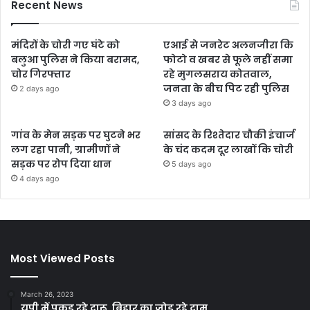
Recent News
मंदिरों के चोरी गए घंटे को
एआई से जनरेट अलनजीरा कि
बलुआ पुलिस ने किया बरामद,
फोटो व खबर से फूले नहीं समा
चोर गिरफ्तार
रहे मुगलसराय कोतवाल,
जनता के बीच पिट रही पुलिस
2 days ago
3 days ago
गांव के मेन सड़क पर घुटने भर
सांसद के रिश्तेदार चौकी इंचार्ज
लग रहा पानी, ग्रामीणों ने
के चंद कदम दूर लाखों कि चोरी
सड़क पर रोप दिया धान
5 days ago
4 days ago
Most Viewed Posts
March 26, 2023
यूपी में पकड़ रहे दारू, बिहार का जोड़ रहे दाम