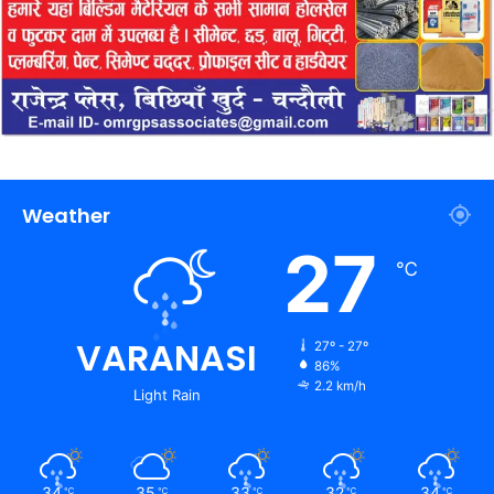
Weather
27
℃
VARANASI
27º - 27º
86%
2.2 km/h
Light Rain
34
35
33
32
34
℃
℃
℃
℃
℃