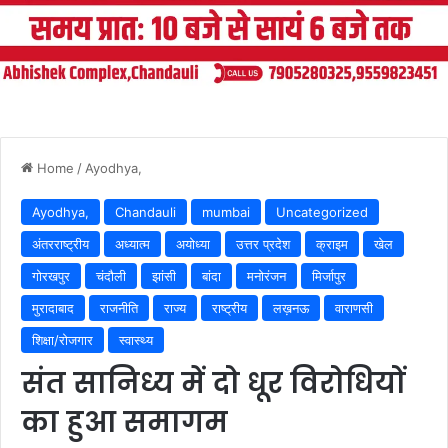
Home
/
Ayodhya,
Ayodhya,
Chandauli
mumbai
Uncategorized
अंतरराष्ट्रीय
अध्यात्म
अयोध्या
उत्तर प्रदेश
क्राइम
खेल
गोरखपुर
चंदौली
झांसी
बांदा
मनोरंजन
मिर्जापुर
मुरादाबाद
राजनीति
राज्य
राष्ट्रीय
लख़नऊ
वाराणसी
शिक्षा/रोजगार
स्वास्थ्य
संत सानिध्य में दो धूर विरोधियों
का हुआ समागम