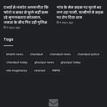
एआई से जनरेट अलनजीरा कि
गांव के मेन सड़क पर घुटने भर
फोटो व खबर से फूले नहीं समा
लग रहा पानी, ग्रामीणों ने सड़क
रहे मुगलसराय कोतवाल,
पर रोप दिया धान
जनता के बीच पिट रही पुलिस
4 days ago
3 days ago
Tags
bhdohi news
chandauli
chandauli news
chandauli police
chandauli today
ghazipur news
ghazipur today
mla mugalsaray
varanasi
लखनऊ