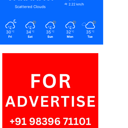
2.22 km/h
Scattered Clouds
30
34
35
32
35
℃
℃
℃
℃
℃
Fri
Sat
Sun
Mon
Tue