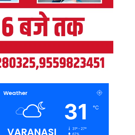
Weather
31
℃
VARANASI
31º - 27º
67%