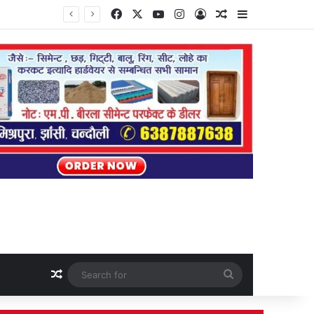
Facebook
X
YouTube
Instagram
Log In
Random Article
Sidebar
Random Article
Search
for