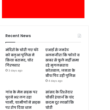
Recent News
मंदिरों के चोरी गए घंटे
एआई से जनरेट
को बलुआ पुलिस ने
अलनजीरा कि फोटो व
किया बरामद, चोर
खबर से फूले नहीं समा
गिरफ्तार
रहे मुगलसराय
कोतवाल, जनता के
3 days ago
बीच पिट रही पुलिस
4 days ago
गांव के मेन सड़क पर
सांसद के रिश्तेदार
घुटने भर लग रहा
चौकी इंचार्ज के चंद
पानी, ग्रामीणों ने सड़क
कदम दूर लाखों कि
पर रोप दिया धान
चोरी