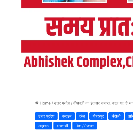
Home
/
उत्तर प्रदेश
/
दीपावली का इंतजार समाप्त, बदल गए दो थाने
उत्तर प्रदेश
क्राइम
खेल
गोरखपुर
चंदौली
झां
लख़नऊ
वाराणसी
शिक्षा/रोजगार