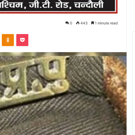
0
443
1 minute read
VKontakte
Odnoklassniki
Pocket