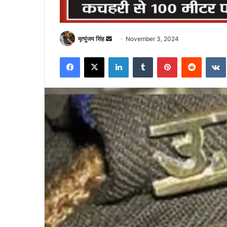
Send
मृत्युंजय सिंह
November 3, 2024
an
Facebook
X
LinkedIn
Tumblr
Pinterest
Reddit
email