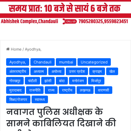
Home
/
Ayodhya,
Ayodhya,
Chandauli
mumbai
Uncategorized
अंतरराष्ट्रीय
अध्यात्म
अयोध्या
उत्तर प्रदेश
क्राइम
खेल
गोरखपुर
चंदौली
झांसी
बांदा
मनोरंजन
मिर्जापुर
मुरादाबाद
राजनीति
राज्य
राष्ट्रीय
लख़नऊ
वाराणसी
शिक्षा/रोजगार
स्वास्थ्य
नवागत पुलिस अधीक्षक के
सामने काबिलियत दिखाने की