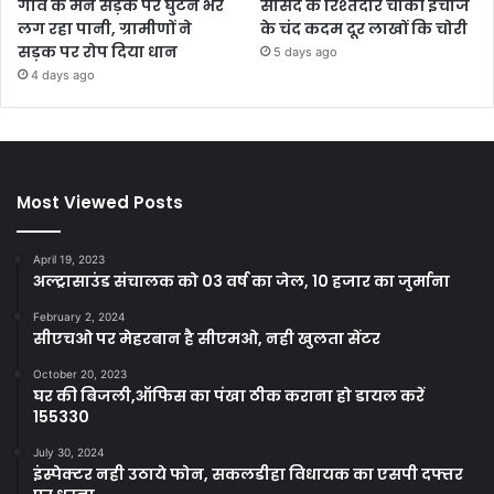
गांव के मेन सड़क पर घुटने भर
सांसद के रिश्तेदार चौकी इंचार्ज
लग रहा पानी, ग्रामीणों ने
के चंद कदम दूर लाखों कि चोरी
सड़क पर रोप दिया धान
5 days ago
4 days ago
Most Viewed Posts
April 19, 2023
अल्ट्रासाउंड संचालक को 03 वर्ष का जेल, 10 हजार का जुर्माना
February 2, 2024
सीएचओ पर मेहरबान है सीएमओ, नही खुलता सेंटर
October 20, 2023
घर की बिजली,ऑफिस का पंखा ठीक कराना हो डायल करें
155330
July 30, 2024
इंस्पेक्टर नही उठाये फोन, सकलडीहा विधायक का एसपी दफ्तर