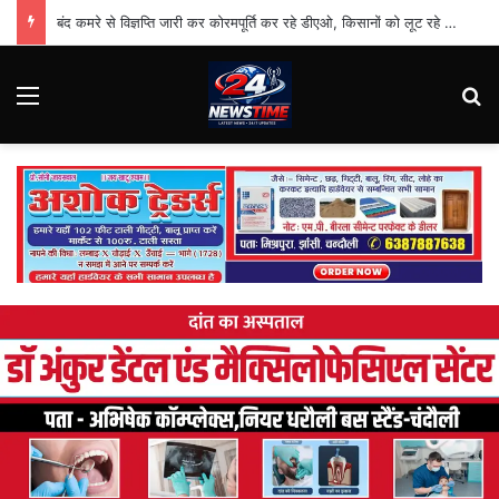
बंद कमरे से विज्ञप्ति जारी कर कोरमपूर्ति कर रहे डीएओ, किसानों को लूट रहे निजी दुकानदार
Menu
Se