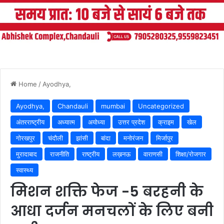
Home
/
Ayodhya,
Ayodhya,
Chandauli
mumbai
Uncategorized
अंतरराष्ट्रीय
अध्यात्म
अयोध्या
उत्तर प्रदेश
क्राइम
खेल
गोरखपुर
चंदौली
झांसी
बांदा
मनोरंजन
मिर्जापुर
मुरादाबाद
राजनीति
राष्ट्रीय
लख़नऊ
वाराणसी
शिक्षा/रोजगार
स्वास्थ्य
मिशन शक्ति फेज -5 बरहनी के
आधा दर्जन मनचलों के लिए बनी