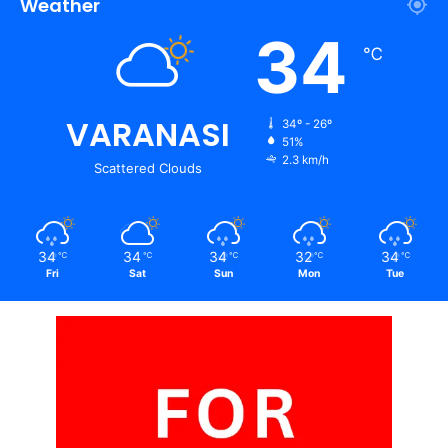
Weather
34
℃
VARANASI
34º - 26º
51%
2.3 km/h
Scattered Clouds
34
34
34
32
34
℃
℃
℃
℃
℃
Fri
Sat
Sun
Mon
Tue