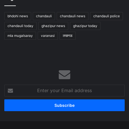
bhdohi news
chandauli
chandauli news
chandauli police
chandauli today
ghazipur news
ghazipur today
mla mugalsaray
varanasi
लखनऊ
Enter
your
Email
address