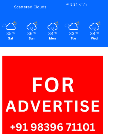
5.34 km/h
Scattered Clouds
35
36
34
33
34
℃
℃
℃
℃
℃
Sat
Sun
Mon
Tue
Wed