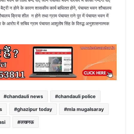
त भवन के ताला बन्द पाए जाने पंचायत भवन परिसर में काफी गन्दगी पाए
ने, बैट्री न होने के कारण शासकीय कार्य बाधितत होने, पंचायत भवन शौचालय
क शौचालय क्रिया शील न होने तथा ग्राम पंचायत राने पुर में पंचायत भवन में
के आरोप में सचिव ग्राम पंचायत आशुतोष सिंह के विरुद्ध अनुशासनात्मक
chandauli news
chandauli police
s
ghazipur today
mla mugalsaray
asi
लखनऊ