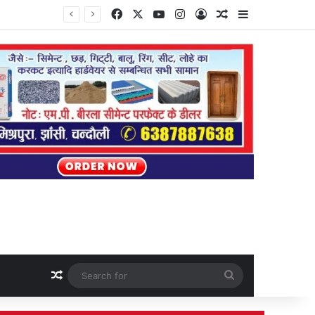
Facebook
X
YouTube
Instagram
Log In
Random Article
Sidebar
Random Article
Search
for