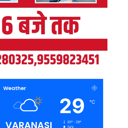
Weather
29
℃
VARANASI
35º - 28º
74%