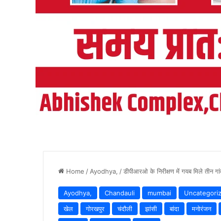
Home
/
Ayodhya,
/
डीपीआरओ के निरीक्षण में गयब मिले तीन गां
Ayodhya,
Chandauli
mumbai
Uncategori
खेल
गोरखपुर
चंदौली
झांसी
बांदा
मनोरंजन