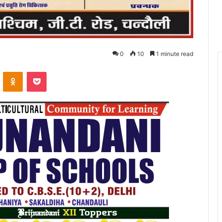
0
10
1 minute read
VKontakte
Odnoklassniki
Pocket