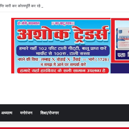
्ञप्ति जारी कर कोरमपूर्ति कर रहे डीएओ, किसानों को लूट रहे निजी दुकानदार
अध्यात्म
मनोरंजन
शिक्षा/रोजगार