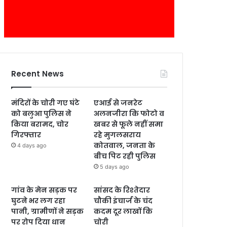
Recent News
मंदिरों के चोरी गए घंटे
एआई से जनरेट
को बलुआ पुलिस ने
अलनजीरा कि फोटो व
किया बरामद, चोर
खबर से फूले नहीं समा
गिरफ्तार
रहे मुगलसराय
कोतवाल, जनता के
4 days ago
बीच पिट रही पुलिस
5 days ago
गांव के मेन सड़क पर
सांसद के रिश्तेदार
घुटने भर लग रहा
चौकी इंचार्ज के चंद
पानी, ग्रामीणों ने सड़क
कदम दूर लाखों कि
पर रोप दिया धान
चोरी