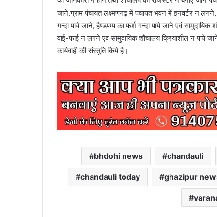
की जानकारी न होने तथा शौचालय का रजिस्टर न बनाए जाने पंचाय
जाने,ग्राम पंचायत लक्ष्मणगढ़ में पंचायत भवन में इनवर्टर न लग
गन्दा पाये जाने, हैण्डपम्प का फर्श गन्दा पाये जाने एवं सामुदायि
वाई-फाई न लगने एवं सामुदायिक शौचालय क्रियाशील न पाये जाने 
कार्यवाही की संस्तुति किये है।
bhdohi news
chandauli
chandauli today
ghazipur new
varan