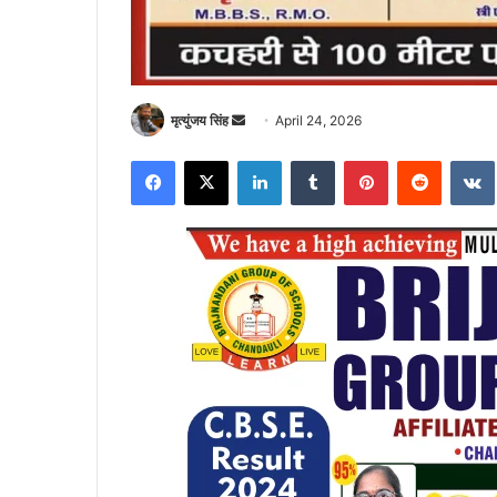
Send
मृत्युंजय सिंह
April 24, 2026
an
Facebook
X
LinkedIn
Tumblr
Pinterest
Reddit
email