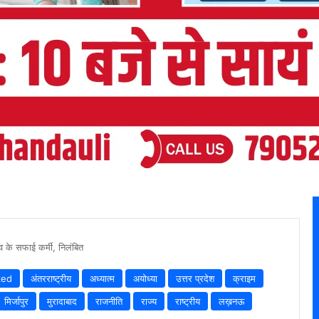
व के सफाई कर्मी, निलंबित
zed
अंतरराष्ट्रीय
अध्यात्म
अयोध्या
उत्तर प्रदेश
क्राइम
मिर्जापुर
मुरादाबाद
राजनीति
राज्य
राष्ट्रीय
लख़नऊ