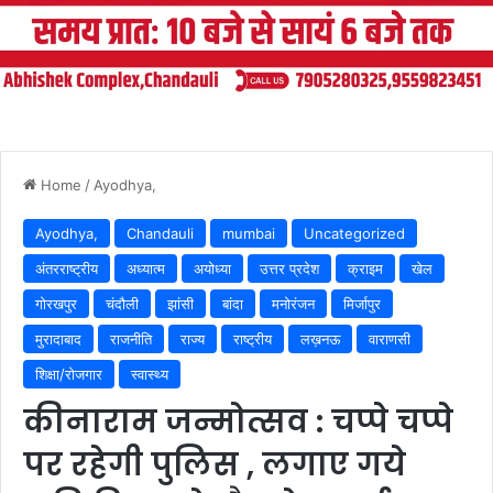
Home
/
Ayodhya,
Ayodhya,
Chandauli
mumbai
Uncategorized
अंतरराष्ट्रीय
अध्यात्म
अयोध्या
उत्तर प्रदेश
क्राइम
खेल
गोरखपुर
चंदौली
झांसी
बांदा
मनोरंजन
मिर्जापुर
मुरादाबाद
राजनीति
राज्य
राष्ट्रीय
लख़नऊ
वाराणसी
शिक्षा/रोजगार
स्वास्थ्य
कीनाराम जन्मोत्सव : चप्पे चप्पे
पर रहेगी पुलिस , लगाए गये