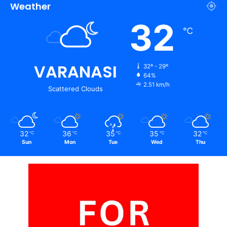
Weather
32
℃
VARANASI
32º - 29º
64%
2.51 km/h
Scattered Clouds
32
36
35
35
32
℃
℃
℃
℃
℃
Sun
Mon
Tue
Wed
Thu