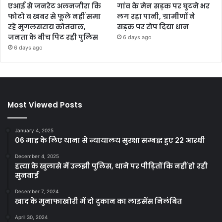
एआई से जनरेट अलनजीरा कि
गांव के मेन सड़क पर घुटने भर
फोटो व खबर से फूले नहीं समा
लग रहा पानी, ग्रामीणों ने
रहे मुगलसराय कोतवाल,
सड़क पर रोप दिया धान
जनता के बीच पिट रही पुलिस
6 days ago
6 days ago
Most Viewed Posts
January 4, 2025
06 माह के लिए थाना से न्यायालय सुरक्षा सम्बद्ध हुए 22 आरक्षी
December 4, 2025
हत्या के खुलासे में उलझी पुलिस, थाने पर पीड़ितों कि नहीं हो रही
सुनवाई
December 7, 2024
खाद के मुनाफाखोरी में दो दुकान का लाइसेंस निलंबित
April 30, 2024