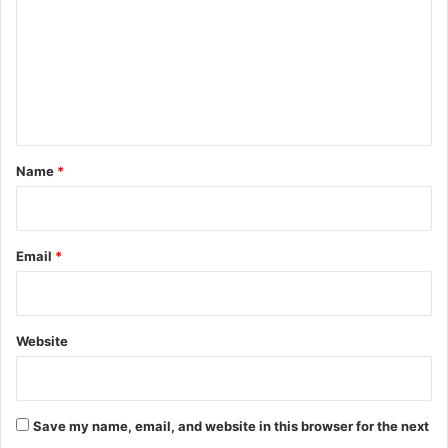
m
m
e
n
t
*
Name
*
Email
*
Website
Save my name, email, and website in this browser for the next