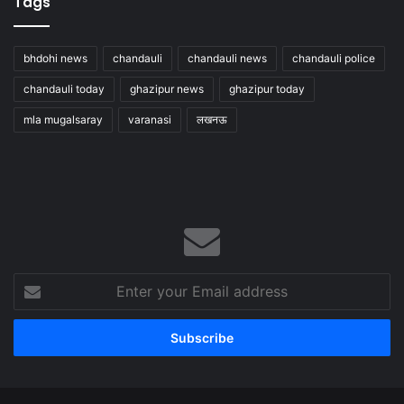
Tags
bhdohi news
chandauli
chandauli news
chandauli police
chandauli today
ghazipur news
ghazipur today
mla mugalsaray
varanasi
लखनऊ
Enter
your
Email
address