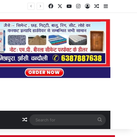
Facebook
X
YouTube
Instagram
Log In
Random Article
Sidebar
Random Article
Search
for