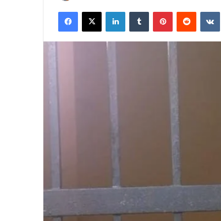
an
Facebook
X
LinkedIn
Tumblr
Pinterest
Reddit
email