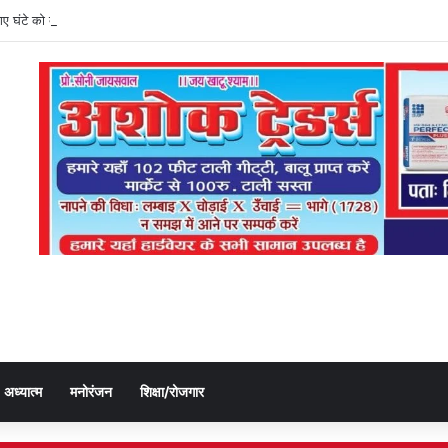
ी गए घंटे को बलुआ पुलिस ने किया बरामद, चोर गिरफ्तार
अध्यात्म
मनोरंजन
शिक्षा/रोजगार