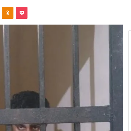
VKontakte
Odnoklassniki
Pocket