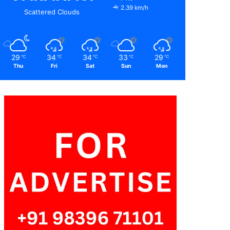
2.39 km/h
Scattered Clouds
29
34
34
33
29
℃
℃
℃
℃
℃
Thu
Fri
Sat
Sun
Mon