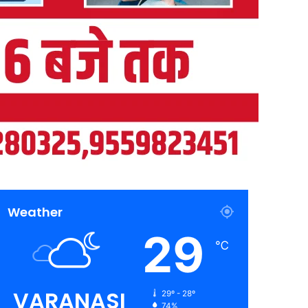
Weather
29
℃
VARANASI
29º - 28º
74%