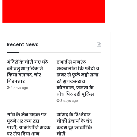
Recent News
मंदिरों के चोरी गए घंटे
एआई से जनरेट
को बलुआ पुलिस ने
अलनजीरा कि फोटो व
किया बरामद, चोर
खबर से फूले नहीं समा
गिरफ्तार
रहे मुगलसराय
कोतवाल, जनता के
2 days ago
बीच पिट रही पुलिस
3 days ago
गांव के मेन सड़क पर
सांसद के रिश्तेदार
घुटने भर लग रहा
चौकी इंचार्ज के चंद
पानी, ग्रामीणों ने सड़क
कदम दूर लाखों कि
पर रोप दिया धान
चोरी