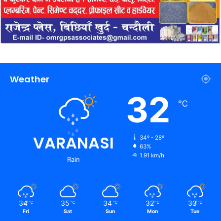
Weather
32
℃
VARANASI
34º - 28º
63%
1.91 km/h
Rain
34
35
34
32
33
℃
℃
℃
℃
℃
Fri
Sat
Sun
Mon
Tue