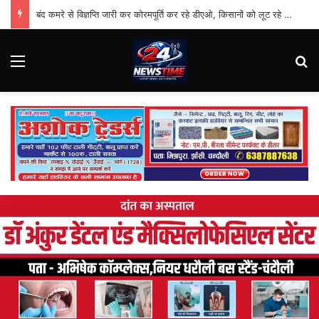
बंद कमरे से विज्ञप्ति जारी कर कोरमपूर्ति कर रहे डीएओ, किसानों को लूट रहे निजी दुकानदार
Menu
Se