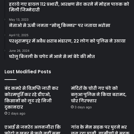
हटाये गए डायल 112 प्रभारी, आरक्षण सेट करने में मोहन पाठक को
मिली जिम्मेदारी
May 13, 2023
नेताओ से ऊबी जनता “सोनू किन्नर” पर जताया भरोसा
April 12, 2025
परशुरामपुर में अवैध शराब भंडारण, 22 लोग को पुलिस ने उठाया
June 26, 2024
घरेलू बिजली के चपेट में आने से मां बेटे की मौत
Last Modified Posts
बंद कमरे से विज्ञप्ति जारी कर
मंदिरों के चोरी गए घंटे को
कोरमपूर्ति कर रहे डीएओ,
बलुआ पुलिस ने किया बरामद,
किसानों को लूट रहे निजी
चोर गिरफ्तार
दुकानदार
3 days ago
2 days ago
एआई से जनरेट अलनजीरा कि
गांव के मेन सड़क पर घुटने भर
फोटो व खबर से फूले नहीं समा
लग रहा पानी, ग्रामीणों ने सड़क