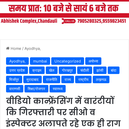
Home
/
Ayodhya,
Ayodhya,
mumbai
Uncategorized
अयोध्या
उत्तर प्रदेश
क्राइम
खेल
गोरखपुर
चंदौली
झांसी
बांदा
मिर्जापुर
मुरादाबाद
राजनीति
राज्य
राष्ट्रीय
लख़नऊ
वाराणसी
शिक्षा/रोजगार
स्वास्थ्य
वीडियो कान्फ्रेंसिंग में वारंटीयों
कि गिरफ्तारी पर सीओ व
इंस्पेक्टर अलापते रहे एक ही राग