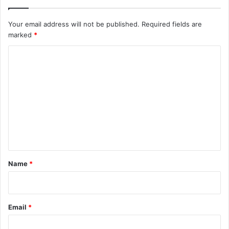
Your email address will not be published.
Required fields are
marked
*
C
o
m
m
e
n
t
*
Name
*
Email
*