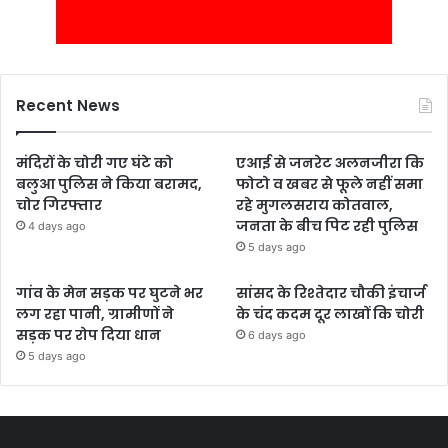
Recent News
मंदिरों के चोरी गए घंटे को
एआई से जनरेट अलनजीरा कि
बलुआ पुलिस ने किया बरामद,
फोटो व खबर से फूले नहीं समा
चोर गिरफ्तार
रहे मुगलसराय कोतवाल,
जनता के बीच पिट रही पुलिस
4 days ago
5 days ago
गांव के मेन सड़क पर घुटने भर
सांसद के रिश्तेदार चौकी इंचार्ज
लग रहा पानी, ग्रामीणों ने
के चंद कदम दूर लाखों कि चोरी
सड़क पर रोप दिया धान
6 days ago
5 days ago