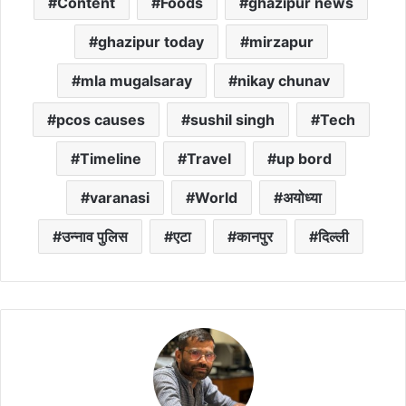
Content
Foods
ghazipur news
ghazipur today
mirzapur
mla mugalsaray
nikay chunav
pcos causes
sushil singh
Tech
Timeline
Travel
up bord
varanasi
World
अयोध्या
उन्नाव पुलिस
एटा
कानपुर
दिल्ली