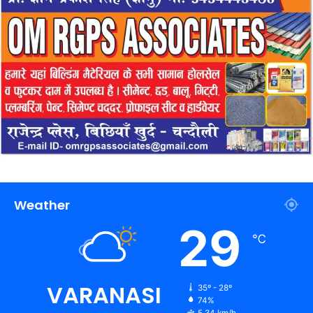
Weather
29
℃
VARANASI
35º - 28º
74%