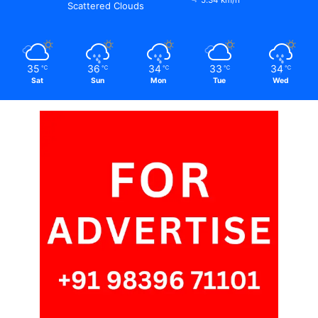
5.34 km/h
Scattered Clouds
35
36
34
33
34
℃
℃
℃
℃
℃
Sat
Sun
Mon
Tue
Wed