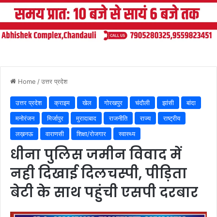
Home
/
उत्तर प्रदेश
उत्तर प्रदेश
क्राइम
खेल
गोरखपुर
चंदौली
झांसी
बांदा
मनोरंजन
मिर्जापुर
मुरादाबाद
राजनीति
राज्य
राष्ट्रीय
लख़नऊ
वाराणसी
शिक्षा/रोजगार
स्वास्थ्य
धीना पुलिस जमीन विवाद में
नही दिखाई दिलचस्पी, पीड़िता
बेटी के साथ पहुंची एसपी दरबार