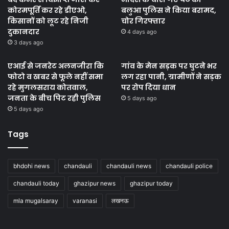
कोरमपूर्ति कर रहे डीएओ,
बलुआ पुलिस ने किया बरामद,
किसानों को लूट रहे निजी
चोर गिरफ्तार
दुकानदार
4 days ago
3 days ago
एआई से जनरेट अलनजीरा कि
गांव के मेन सड़क पर घुटने भर
फोटो व खबर से फूले नहीं समा
लग रहा पानी, ग्रामीणों ने सड़क
रहे मुगलसराय कोतवाल,
पर रोप दिया धान
जनता के बीच पिट रही पुलिस
5 days ago
5 days ago
Tags
bhdohi news
chandauli
chandauli news
chandauli police
chandauli today
ghazipur news
ghazipur today
mla mugalsaray
varanasi
लखनऊ