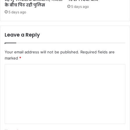
के बीच पिट रही पुलिस
5 days ago
5 days ago
Leave a Reply
Your email address will not be published.
Required fields are
marked
*
C
o
m
m
e
n
t
*