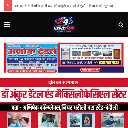
बंद कमरे से विज्ञप्ति जारी कर कोरमपूर्ति कर रहे डीएओ, किसानों को लूट रहे निजी दुकानदार
Menu
Se