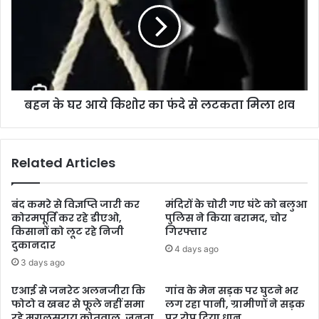
बहन के घर आये किशोर का फंदे से लटकता मिला शव
Related Articles
बंद कमरे से विज्ञप्ति जारी कर
मंदिरों के चोरी गए घंटे को बलुआ
कोरमपूर्ति कर रहे डीएओ,
पुलिस ने किया बरामद, चोर
किसानों को लूट रहे निजी
गिरफ्तार
दुकानदार
4 days ago
3 days ago
एआई से जनरेट अलनजीरा कि
गांव के मेन सड़क पर घुटने भर
फोटो व खबर से फूले नहीं समा
लग रहा पानी, ग्रामीणों ने सड़क
रहे मुगलसराय कोतवाल, जनता
पर रोप दिया धान